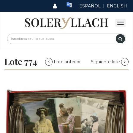
ESPAÑOL
|
ENGLISH
Lote 774
Lote anterior
Siguiente lote