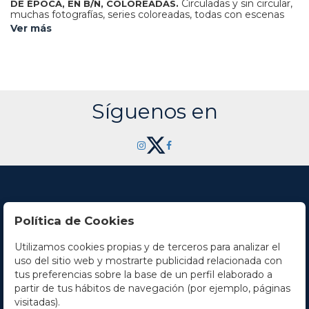
Circuladas y sin circular,
DE ÉPOCA, EN B/N, COLOREADAS.
muchas fotografías, series coloreadas, todas con escenas
costumbristas, personajes adultos e infantiles.
Ver más
Síguenos en
Política de Cookies
Utilizamos cookies propias y de terceros para analizar el
Contacto
uso del sitio web y mostrarte publicidad relacionada con
tus preferencias sobre la base de un perfil elaborado a
Horario
partir de tus hábitos de navegación (por ejemplo, páginas
visitadas).
La empresa