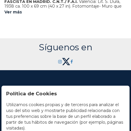
Valencia: Lit. S. Dura,
FASCISTA EN MADRID. C.N.T./ F.A.I.
1938 ca. 100 x 69 cm (40 x 27 in). Fotomontaje- Muro que
combina fotografía y litografía. Cartel editado por la Sección
Ver más
Propaganda del Comité Nacional de la CNT y la AIT.
Mínimas rasgaduras periféricas y marcas de doblez. A.
Síguenos en
Política de Cookies
Utilizamos cookies propias y de terceros para analizar el
Contacto
uso del sitio web y mostrarte publicidad relacionada con
tus preferencias sobre la base de un perfil elaborado a
Horario
partir de tus hábitos de navegación (por ejemplo, páginas
visitadas).
La empresa