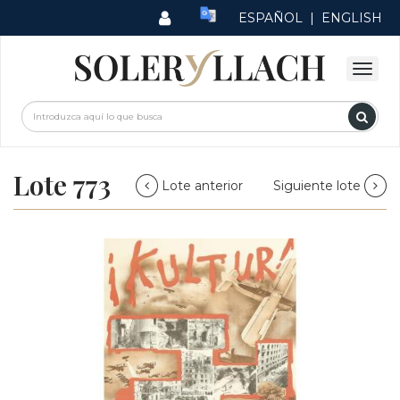
ESPAÑOL
|
ENGLISH
Lote 773
Lote anterior
Siguiente lote