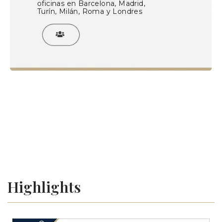
oficinas en Barcelona, Madrid,
Turín, Milán, Roma y Londres
Subastas de monedas, billetes, sellos, libros antiguos y
coleccionismo en Barcelona. Expertos en numismática, filatelia,
libros antiguos y coleccionismo. Valoraciones y tasaciones
gratuitas.
Highlights