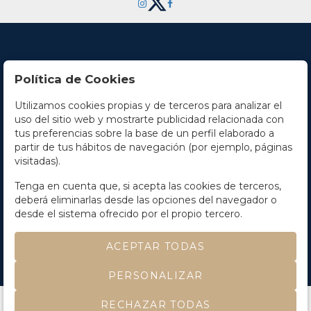
Política de Cookies
Utilizamos cookies propias y de terceros para analizar el
Contacto
uso del sitio web y mostrarte publicidad relacionada con
tus preferencias sobre la base de un perfil elaborado a
Horario
partir de tus hábitos de navegación (por ejemplo, páginas
visitadas).
La empresa
Tenga en cuenta que, si acepta las cookies de terceros,
Términos y condiciones
deberá eliminarlas desde las opciones del navegador o
desde el sistema ofrecido por el propio tercero.
ACEPTAR TODAS
©
Soler y Llach
- Todos los derechos reservados
PERSONALIZAR
Desarrollado por Labelgrup Networks.
RECHAZAR TODAS