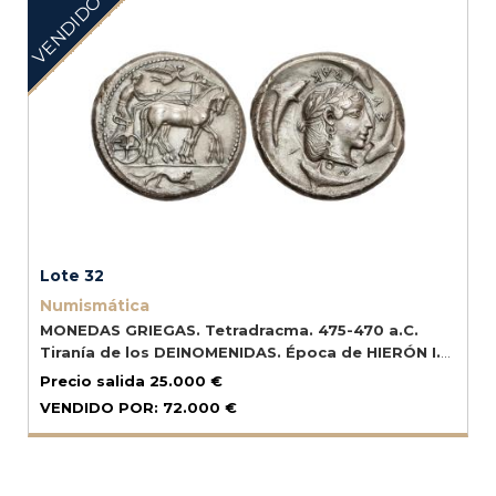
VENDIDO
Lote 32
Numismática
MONEDAS GRIEGAS. Tetradracma. 475-470 a.C.
Tiranía de los DEINOMENIDAS. Época de HIERÓN I.
SICILIA. SIRACUSA. Anv.:
Auriga con quitón largo,
Precio salida
25.000 €
sosteniendo una aguijada en la mano derecha y las
VENDIDO POR:
72.000 €
riendas en la izquierda, conduciendo una cuadriga a
derecha; arriba, Nike volando a derecha para coronar a
los caballos; abajo, león saltando hacia la derecha en
exergo.
Rev.:
Cabeza de Aretusa a derecha dentro de un