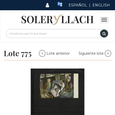
ESPAÑOL
|
ENGLISH
Lote 775
Lote anterior
Siguiente lote