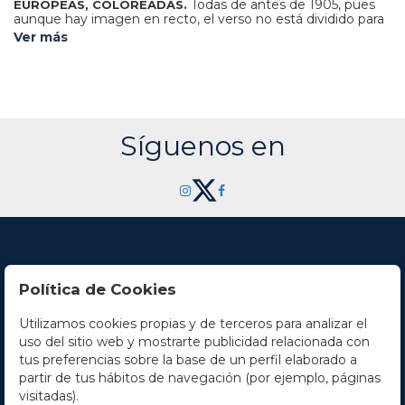
Todas de antes de 1905, pues
EUROPEAS, COLOREADAS.
aunque hay imagen en recto, el verso no está dividido para
para poner la dirección y el texto separados. Diferentes
Ver más
países de Europa: Países Bajos, Alemania, Suiza, etc. La
mayoría de las imágenes a color de escenas costumbristas,
lugares emblemáticos. Presentado en un álbum.
Síguenos en
Política de Cookies
Utilizamos cookies propias y de terceros para analizar el
Contacto
uso del sitio web y mostrarte publicidad relacionada con
tus preferencias sobre la base de un perfil elaborado a
Horario
partir de tus hábitos de navegación (por ejemplo, páginas
visitadas).
La empresa