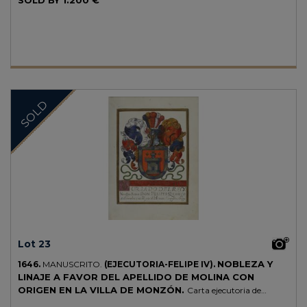
SOLD BY
1.200 €
Es un establecimiento perpetuo en enfiteusis de unos olivos situados
en la parroquia de San Martí de la Mota, por 30 sous barceloneses,
hecha por Joan d'Acde, comandante de la milicia del Temple de
Girona, cuenta con la voluntad de los frailes de su orden, a favor
d'Aladis de Serra y sus sucesores en dicha parroquia. El segundo
documento: la fecha del original es del 5 calendas de noviembre de
1205. La fecha del traslado es la misma al anterior y los notarios
también. Es un establecimiento perpétuo de la masía 'Mordana' (?),
SOLD
en la parroquia de Sant Martí de la Mota, previo pago de 140 sous,
hecho por el fraile Bernat d'Arborés, comandante de la milicia del
Temple de Girona, cuenta con la voluntad de los frailes de su orden, a
favor de Bernat Adalbert y Guillema, su mujer, y sus sucesores. Con
las firmas y signum correspondientes. Muy bonita caligrafía de época
los dos documentos trasladados en un solo pergamino. Muy
interesante por la antigüedad y por estar relacionados con personas
de la orden templaria.
Lot 23
NOBLEZA Y
1646.
MANUSCRITO.
(EJECUTORIA-FELIPE IV).
LINAJE A FAVOR DEL APELLIDO DE MOLINA CON
ORIGEN EN LA VILLA DE MONZÓN.
Carta ejecutoria de
hidalguía dada íntegramente sobre pergamino, en 4º. 12 h.