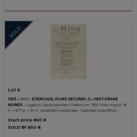
SOLD
Lot 6
HISTORIAE
1553.
LIBRO.
(CIENCIAS).
PLINII SECUNDI, C.:.
MUNDI .
Lugduni: Apud Ioannem Frellonium, 1553. Folio mayor. 18
h. + 677 p. + 30 h. Apostillas marginales. Capitales xilográficas.
[Sigue:] INDEX COPIOSISSIMUS. 93 h., sin paginar y con portada
Start price
850 €
propia. Enc. en pergamino de época, semidesprendido, lomera
rotulada. Edición completa de la historia natural que Plinio nos legó,
SOLD BY
850 €
sorprendentemente actual constituye una enciclopedia del mundo