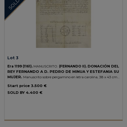
SOLD
Lot 3
DONACIÓN DEL
Era 1199 (1161).
MANUSCRITO.
(FERNANDO II).
REY FERNANDO A D. PEDRO DE MINUA Y ESTEFANIA SU
MUJER.
Manuscrito sobre pergamino en letra carolina, 38 x 43 cm.
Con el signum rodado del rey Fernando II, a los lados títulos y testigos.
Start price
3.500 €
Donación del rey a Pedro de Minua y Estefanía su mujer. Dada ante
notario en 1199 (1161) en el año 4 del óbito del famosísimo emperador
SOLD BY
4.400 €
Alfonso. Fernando II de León heredó León, mientras que su hermano
Sancho heredó Castilla.