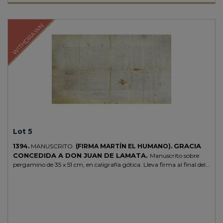
WITHDRAWN
Lot 5
GRACIA
1394.
MANUSCRITO.
(FIRMA MARTÍN EL HUMANO).
CONCEDIDA A DON JUAN DE LAMATA.
Manuscrito sobre
pergamino de 35 x 51 cm, en caligrafía gótica. Lleva firma al final del
rey "Rex Marti", podría ser del secretario, pues aunque la tinta
coincide, el trazo es ligeramente diferente. Dado en Tarragona el 27
de marzo de 1394. El nombrado Juan de Lamata es familiar del
arzobispo tarraconense. En la plica presenta una falta de soporte,
debía levar un sello de plomo o lacre que ha perdido.