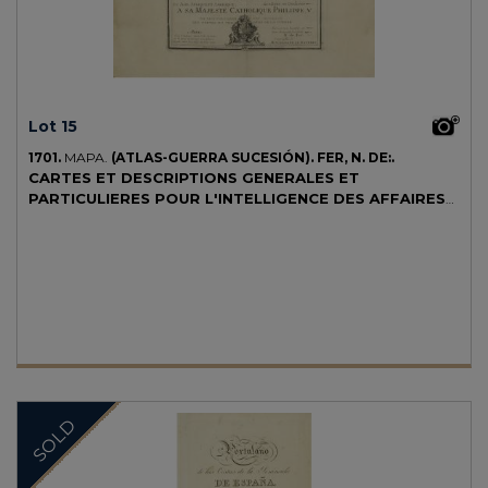
Divagazioni (pp. 141-142), realizado por Anna Grelle Iusco, y se
almacenan en esa institución.
Lot 15
1701.
MAPA.
(ATLAS-GUERRA SUCESIÓN).
FER, N. DE:.
CARTES ET DESCRIPTIONS GENERALES ET
PARTICULIERES POUR L'INTELLIGENCE DES AFFAIRES
DU TEMPS, AU SUJET DE LA SUC[C]ESSION DE LA
COROUNE D'ESPAGNE EN EUROPE, EN ASIE, AFRIQUE
ET AMERIQUE.
Paris: Chez l'Auteur, 1701. 4º mayor. 25 hojas
cobles que contienen: Portada + retrato de Felipe V con vistas de
Madrid + una h. doble de texto con árbol genealógico + 22 grabados a
doble página con mapas y vistas de España y sus territorios en
Europa y ultramar. Fina galería en el margen superior de las
primeras hojas. Contiene primero los mapas de los territorios de
España, Italia, Flandes y siguen los territorios americanos y Filipinas,
además un plano de Madrid, otro del Escorial y una vista de
Montserrat. Lleva en la hoja de guarda volante al principio, un índice
SOLD
manuscrito de los mapas que contiene el volumen. Enc. en cartoné
papel al agua de época, lomera de piel, rozada y con faltas. Palau
87683. CCPB 283630-0.