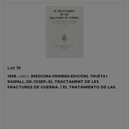
medicina árabe. CCPB 978044-0, cita sólo dos ejemplares en
España. Palau 175478, lo atribuye a Bautista Monardes, aunque hoy
hay más consenso en que el autor es Nicolás Monardes. Palau
también dice que es un opúsculo rarísimo. Probablemente el
impresor es J. Cromberger, aunque Griffin no lo menciona.
Lot 19
1938.
LIBRO.
(MEDICINA-PRIMERA EDICIÓN).
TRUETA I
EL TRACTAMENT DE LES
RASPALL, DR. JOSEP:.
FRACTURES DE GUERRA. / EL TRATAMIENTO DE LAS
FRACTURAS DE GUERRA.
Barcelona: Biblioteca Mèdica de
Catalunya, 1938. 8º. 124 p.+ 1 h. Ilustr. con fotografías en el texto. Enc.
en pergamino rígido, tejuelo, conserva las cubiertas originales.
Primera edición en catalán de este importantísimo tratado. La obra
resume las experiencias del Dr. Trueta durante la Guerra Civil
española, acaba el prólogo deseando que el trabajo sea un arma más
para los cirujanos que hacen la guerra a la guerra. La trascendencia
de esta obra, hizo que los aliados, en la Segunda Guerra Mundial,