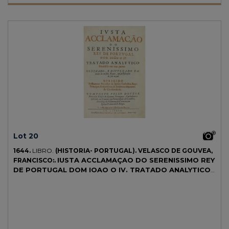
aplicasen estos tratamientos y captasen al Dr. Trueta como profesor
en la Universidad de Oxford. Se realizaron traducciones al inglés en
Rusia y USA que fueron muy apreciadas por los médicos militares en
las guerras posteriores a la Mundial. Palau 341729.
Lot 20
1644.
LIBRO.
(HISTORIA- PORTUGAL).
VELASCO DE GOUVEA,
IUSTA ACCLAMAÇAO DO SERENISSIMO REY
FRANCISCO:.
DE PORTUGAL DOM IOAO O IV. TRATADO ANALYTICO
DIVIDIDO EM TRES PARTES. ORDENADO, E DIVULGADO
EM NOME DO MESMO REYNO, EM JUSTIFICAÇAO DE
SUA ACÇAO.
Lisboa: Na officina de Lourenço de Anveres, 1644. 4º
mayor. Frontis grabado por Cristiano Loho + 10 h. + 1 b. + 456 p.
Portada a dos tintas. Lleva añadido de época antes del frontis un
escudo heráldico a plena página de Joseph de Vasconcelos e Souza,