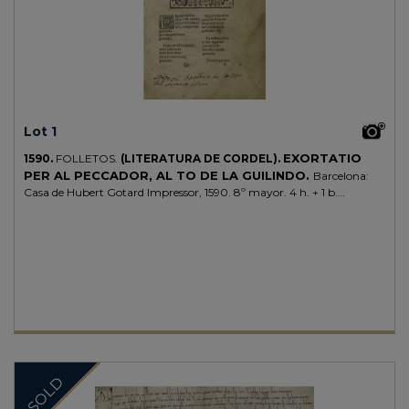
Lot 1
EXORTATIO
1590.
FOLLETOS.
(LITERATURA DE CORDEL).
PER AL PECCADOR, AL TO DE LA GUILINDO.
Barcelona:
Casa de Hubert Gotard Impressor, 1590. 8º mayor. 4 h. + 1 b.
Anotaciones manuscritas de antiguo propietario, con entradas
contables. Rarísimo pliego de cordel en catalán, con un grabado
xilográfico de la plaza de la catedral de Barcelona, amurallada. Muy
sucio y cerco de humedad, pero sin faltas, sólo alguna rasgadura
marginal. Relata los pecados de la ciudad de Barcelona, habla de la
abundancia de la ciudad y la abundancia de sus pecados: "de abans
no cabien/ pels carres les dames/ que carros y cochos/ plens delles
anaven/ guilindo", "de abans tant serau,/ ball y caputxada/ y prou
descuydats de que ara passa/ guilindo", "de gent disoluta/ y
afeminada..." y después responde la ciudad de Barcelona
reconociendo sus pecados e implorando a Dios el perdón, y habla de
SOLD
una gran mortandad en la ciudad. La fecha de este pliego nos da la
pista de que esa gran moratalidad se debe a la peste que asoló la