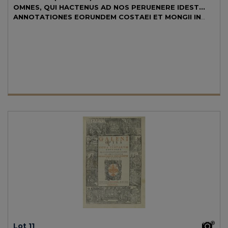
OMNES, QUI HACTENUS AD NOS PERUENERE IDEST...
ANNOTATIONES EORUNDEM COSTAEI ET MONGII IN
LIBROS CANONIS...
Venetiis: Apud Vincentium Valgrisium, 1564.
2 vol. en folio menor. I: 4 h. + 966 p. II: 6 h. + 429 p. + 186 h. (faltan las
últimas de índice). Subrayados y anotaciones manuscritas de época.
Capitales xilográficas marca, tipográfica del impresor, texto con
apostillas marginales. Alguna fina galería y cercos de humedad
ocasionales. Dos vol. enc. de época en piel sobre tabla, hierros secos en
ambos planos, restos de cierres, antigua restauración en la lomera,
con pequeña falta en la parte inferior del segundo volumen, planos
rozados y alguna pequeña falta por deshidratación. Palau 2031.
Brunet I/587. Este es uno de los textos más famosos del celebrado
médico persa; su influencia es capital pues supone la presentación del
pensamiento aristotélico ante los pensadores occidentales de la Edad
Media. Sus obras se tradujeron en el s. XII al latín. Aunque Avicena (o
Ibn Sina) se dedicó a otros campos como la filosofía, lingüística o
metafísica, sin duda es la medicina el área de conocimiento donde
más destaca. Esta es una de las obras más famosas de la historia de la
medicina y a pesar de las varias ediciones que se hicieron, no suele
circular en el mercado, es apreciada y rara completa, como se
presenta aquí.
Lot 11