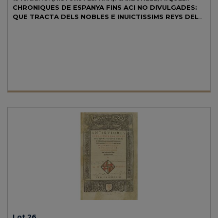
CHRONIQUES DE ESPANYA FINS ACI NO DIVULGADES:
QUE TRACTA DELS NOBLES E INUICTISSIMS REYS DELS
GOTS: Y GESTES DE AQUELLS: Y DELS COMTES DE
BARCELONA: E REYS DE ARAGO: AB MOLTES COSES
DIGNES DE PERPETUA.
Estampat en la insigne Ciutat de
Barcelona per Carles Amoros (...) a XV de Novembre. Any MDxxxxvj
J.C. (en colofón). Folio. El ejemplar tiene tres portadas, todas a dos
tintas: una manuscrita que al dorso lleva también manuscrita, la
tabla de la obra, y otras dos impresas: una es claramente facsímil
(también con la tabla al dorso) y la otra sólo está impresa en recto
(verso sin impresión alguna), por lo que también creemos facsímil.
Siguen 3 h. + CLVII fol. + 1 h. con el colofón y una más facsímil que
repite esta última. Capitales y grabados xilográficos, texto
enmarcado y a dos columnas. Presenta restauraciones marginales de
rasgaduras y faltas en puntas a lo largo de la obra, sin afectar
prácticamente la caja de texto, el último folio de colofón repetido
porque faltaba la mitad de la xilografía de la marca del impresor, y
aunque está reconstruida se añadió el facsímil de la hoja completa.
Bonita enc. en plena piel firmada en los talleres Balmes, con hierros
secos en ambos planos y flores de lis doradas, nervios, presentado en
una petaca de cartoné. Salvá 2855: "Nic. Antonio menciona una
edición de Barcelona de 1536, la qual si existe, que lo dudo, debe ser
sumamente rara, pues yo jamás la he visto. De la de 1546 han pasado
por mis manos a lo menos doce ejemplares, y quizás entre todos no
Lot 26