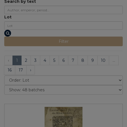
Search by text
Lot
Filter
‹
1
2
3
4
5
6
7
8
9
10
...
16
17
›