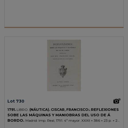
+ 247 p. Puntos de óxido. Enc. en pasta española, hilos dorados en
ambos planos, tejuelo. Ex-libris de don José de Ibarra.
Lot 730
REFLEXIONES
1791.
LIBRO.
(NÁUTICA).
CISCAR, FRANCISCO:.
SOBE LAS MÁQUINAS Y MANIOBRAS DEL USO DE Á
BORDO.
Madrid: Imp. Real, 1791. 4º mayor. XXXII + 386 + 23 p. + 23
lám. plegadas más otra lámina plegada con fórmulas. Papel limpio