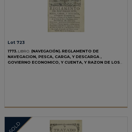
Lot 723
REGLAMENTO DE
1773.
LIBRO.
(NAVEGACIÓN).
NAVEGACION, PESCA, CARGA, Y DESCARGA ,
GOVIERNO ECONOMICO, Y CUENTA, Y RAZON DE LOS
FONDOS COMUNES DE LA GENTE DE MAR Y
MAESTRANZA DE LA PROVINCIA DE MATARO, UNIDAS
RESPECTIVAMENTE EN CU.
Mataró: s. imp., 1773 (al final). 8º
menor. 245 p. Gran escudo sobre escena marítima grabado en la
primera hoja. Enc. en pergamino reciente, lomera rotulada. Este raro
reglamento de Navegación de Mataró consta de 326 artículos, en los
que reseña el modo de usar las diferentes Artes de Pesca que se
utilizan en esta Provincia (Palangre, Javega o Arte Real, Boliche,
Sardinal, Traina, Nansas, Solta, Batudas y Fitora) e individualizados
los Puertos (Mataró, Tossa, Lloret, Blanes, Malgrat, Calella, Pineda,
Canet, Sant Pol, Arenys, Masnou, Alella, Tiana, Vilassar, Premià,
SOLD
Caldas y Llavaneras). Se indican los santos bajo cuya protección se