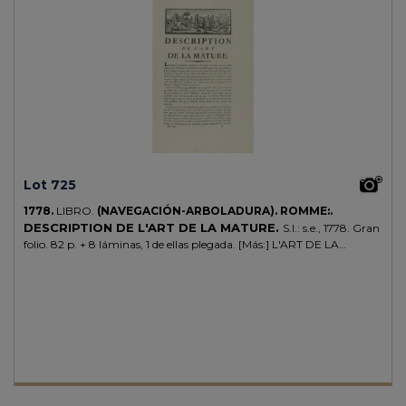
Lot 725
1778.
LIBRO.
(NAVEGACIÓN-ARBOLADURA).
ROMME:.
DESCRIPTION DE L'ART DE LA MATURE.
S.l.: s.e., 1778. Gran
folio. 82 p. + 8 láminas, 1 de ellas plegada. [Más:] L'ART DE LA
VOILURE. S.l.: Imp. Moutard, 1781. 2 h.+ 68 p. y 9 láminas grabadas,
dibujados por PENEVERT y grabadas por GARDETTE. Dos obras
completas relacionadas con el arte de la navegación y del mismo
autor. 2 vol. enc. en tela reciente, cortes pintados.