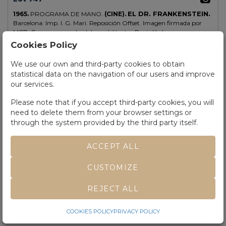
EL DR. FRANKENSTEIN.
1965.
PROGRAMA DE MANO.
(CINE).
Barcelona: Imp. I. G. Mari. Reposición Offset. Imagen firmada por
MCP. Con propaganda al dorso del teatro Regio Yecla .
Cookies Policy
We use our own and third-party cookies to obtain
statistical data on the navigation of our users and improve
our services.
Please note that if you accept third-party cookies, you will
need to delete them from your browser settings or
through the system provided by the third party itself.
ACCEPT ALL
CUSTOMIZE
REJECT ALL
COOKIES POLICY
PRIVACY POLICY