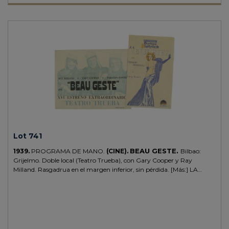
Lot 741
BEAU GESTE.
1939.
PROGRAMA DE MANO.
(CINE).
Bilbao:
Grijelmo. Doble local (Teatro Trueba), con Gary Cooper y Ray
Milland. Rasgadrua en el margen inferior, sin pérdida. [Más:] LA
VENUS RUBIA. 1932. Díptico offset, a color. Con publicidad al dorso.