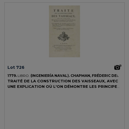
Lot 726
1779.
LIBRO.
(INGENIERÍA NAVAL).
CHAPMAN, FRÉDERIC DE:.
TRAITÉ DE LA CONSTRUCTION DES VAISSEAUX, AVEC
UNE EXPLICATION OÙ L'ON DÉMONTRE LES PRINCIPES
DEL'ARCHITECTURE NAVALE MARCHANDE, & DES
NAVIRES ARMÉS EN COURSE.
Paris: Chez Saillant & Nyon,
1779. Folio mayor. Portada + VIII + 165 p. + 8 estados + XI lám.
grabadas, algunas dobles. Enc. en tela reciente, cortes pintados. Tras
haber publicado el tratado de arquitectura de los barcos, esta
segunda obra ve la luz como complemento aquel.