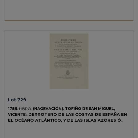
especialmente para la armada francesa. Su autor, fue ingeniero, y
primer ministro de navegación con Napoleón Bonaparte, y miembro
de l'Académie Royale de Marine y l'Academie des Sciences.
Lot 729
1789.
LIBRO.
(NAGEVACIÓN).
TOFIÑO DE SAN MIGUEL,
DERROTERO DE LAS COSTAS DE ESPAÑA EN
VICENTE:.
EL OCÉANO ATLÁNTICO, Y DE LAS ISLAS AZORES Ó
TERCERAS, PARA INTELIGENCIA Y USO DE LAS CARTAS
ESFÉRICAS PRESENTADAS AL REY NUESTRO SEÑOR...
Madrid: Viuda de Ibarra, Hijos y Compañía, 1789. 4º menor. 1 h. + XVII