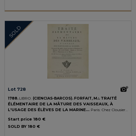
en media piel, tejuelo. Planos de cartoné papel al agua, algo rozados.
Palau 332929 y 253513.
SOLD
Lot 728
TRAITÉ
1788.
LIBRO.
(CIENCIAS-BARCOS).
FORFAIT, M.:.
ÉLÉMENTAIRE DE LA MÂTURE DES VAISSEAUX, À
L'USAGE DES ÉLÈVES DE LA MARINE...
Paris: Chez Clousier,
1788. 4º. XL + 294 p. y 24 lám. plegadas. Cabeceras y culs-de-lampe
Start price
180 €
xilográficas. Enc. en pasta española de época, nevios, cortes pintados,
con las puntas, cantos y lomera muy rozados. Extenso manual sobre
SOLD BY
180 €
todos los temas relativos a la construcción de embarcaciones,