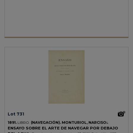
en general pero con algo de óxido puntualmente. Enc. en pasta
española de época, tejuelo, alguna rozadura. Francisco Ciscar,
además de experimentado marinero que llegó al grado de Almirante,
confeccionó junto a Tofiño las cartas marítimas de la Península en
1786. Esta primera edición de sus reflexiones, es más bien un
compendio de aclaraciones y consejos sobre el gobierno de la nave, el
tamaño de las velas, seguridad de la carga, etc. Palau 54952. CCPB
188044-6.
Lot 731
1891.
LIBRO.
(NAVEGACIÓN).
MONTURIOL, NARCISO:.
ENSAYO SOBRE EL ARTE DE NAVEGAR POR DEBAJO