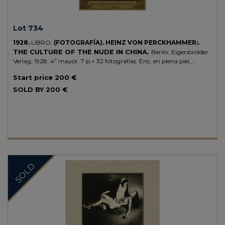
Lot 734
1928.
LIBRO.
(FOTOGRAFÍA).
HEINZ VON PERCKHAMMER:.
THE CULTURE OF THE NUDE IN CHINA.
Berlin: Eigenbrölder
Verlag, 1928. 4º mayor. 7 p.+ 32 fotografías. Enc. en plena piel,
tejuelo, dorados en mabos planos, conserva las cubiertas originales
Start price
200 €
ilustr. Edición sobre papel japón.
SOLD BY
200 €
SOLD