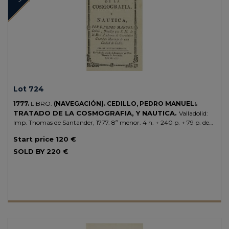
encuentran, y las funciones y obligaciones del Cuerpo, o Gremio de
Mareantes. Palau 255180.
Lot 724
1777.
LIBRO.
(NAVEGACIÓN).
CEDILLO, PEDRO MANUEL:.
TRATADO DE LA COSMOGRAFIA, Y NAUTICA.
Valladolid:
Imp. Thomas de Santander, 1777. 8º menor. 4 h. + 240 p. + 79 p. de
tablas + 5 lám. plegadas. Enc. en plena piel por Jordi de la Rica,
Start price
120 €
nervios, doble tejuelo, lomera cuajada. Palau 50869, que cita
ejemplares con 3 láminas .
SOLD BY
220 €