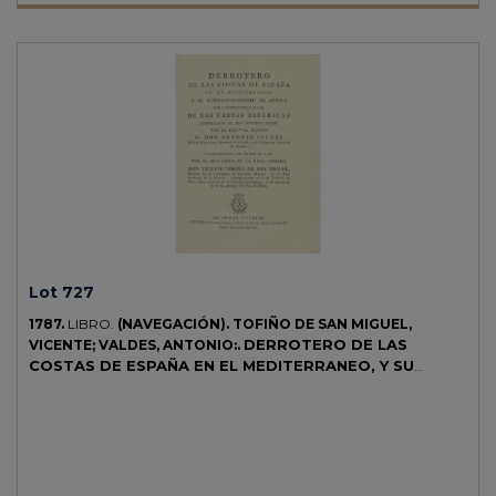
Lot 727
1787.
LIBRO.
(NAVEGACIÓN).
TOFIÑO DE SAN MIGUEL,
DERROTERO DE LAS
VICENTE; VALDES, ANTONIO:.
COSTAS DE ESPAÑA EN EL MEDITERRANEO, Y SU
CORRESPONDIENTE DE AFRICA PARA INTELIGENCIA Y
USO DE LAS CARTAS ESFÉRICAS PRESENTADAS AL REY
NUESTRO SEÑOR...
Madrid: Imp. Vda. de Ibarra, 1787. 4º menor.
3 h. + LVIII p. + 1 h. + 227 p. [Sigue:] DESCRIPCION DE LAS ISLAS
PITHIUSAS Y BALEARES. Madrid: Imp. vda. de Ibarra, 1787. 1 h. +
XXIV p. + 1 h. + 158 p. y 3 estados plegados. Dos obras enc. en un vol.