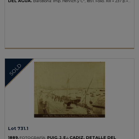
DEL AGUA.
Barcelona: Imp. Henrich y Cª, 1891. Folio. XIII + 237 p.+
2 h.y 3 lám. plegadas. Con un retrato del autor. Señal de óxido. Enc.
pergamino editorial decorado, algo sucio. Palau 179870. Primera y
única edición.
SOLD
Lot 731.1
CADIZ. DETALLE DEL
1889.
FOTOGRAFÍA.
PUIG, J. E.:.