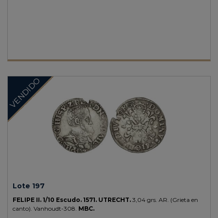
Toledo, cuyas acuñaciones se llevaron a cabo entre 1578 y 1588.
Además el inicio de leyenda de anverso con el nombre del rey
perfectamente visible descarta otras variantes. Acuñación algo floja
en parte. EBC-./ Phillip II. Obv.: Crowned shield. Rev.: Enhanced
cross within an ornate four-lobed frame. The two dots above the "II"
and the partially visible circle with the "M" of the assayer indicate
that this coin was minted in Toledo between 1578 and 1588.
Furthermore, the fact that the start of the obverse inscription with
the king's name is clearly visible excludes other variants. 6.68 g. AV.
VENDIDO
Almost Extremely Fine.
AC-865.
Lote 197
FELIPE II.
1/10 Escudo.
1571.
UTRECHT.
3,04 grs.
AR.
(Grieta en
canto).
Vanhoudt-308.
MBC.