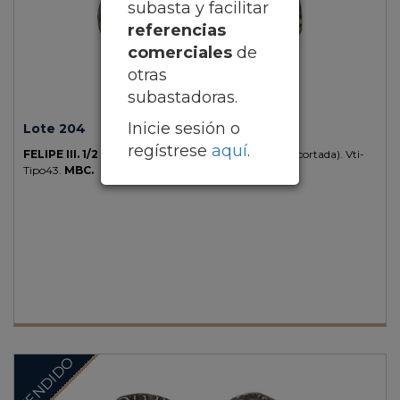
subasta y facilitar
referencias
comerciales
de
otras
subastadoras.
Inicie sesión o
Lote 204
regístrese
aquí
.
FELIPE III.
1/2 Carlino.
NÁPOLES.
0,63 grs.
AR.
(Recortada).
Vti-
Tipo43.
MBC.
VENDIDO