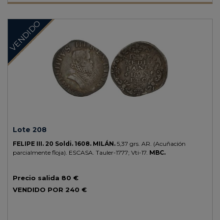
VENDIDO
Lote 208
FELIPE III.
20 Soldi.
1608.
MILÁN.
5,37 grs.
AR.
(Acuñación
parcialmente floja).
ESCASA.
Tauler-1777; Vti-17.
MBC.
Precio salida
80 €
VENDIDO POR
240 €