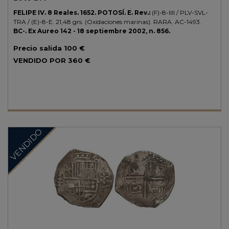
FELIPE IV.
8 Reales.
1652.
POTOSÍ.
E.
Rev.:
(F)-8-IIII / PLV-SVL-
TRA / (E)-8-E.
21,48 grs.
(Oxidaciones marinas).
RARA.
AC-1493.
BC-. Ex Aureo 142 - 18 septiembre 2002, n. 856.
Precio salida
100 €
VENDIDO POR
360 €
VENDIDO