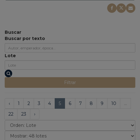
Buscar
Buscar por texto
Lote
Filtrar
‹
1
2
3
4
5
6
7
8
9
10
...
22
23
›