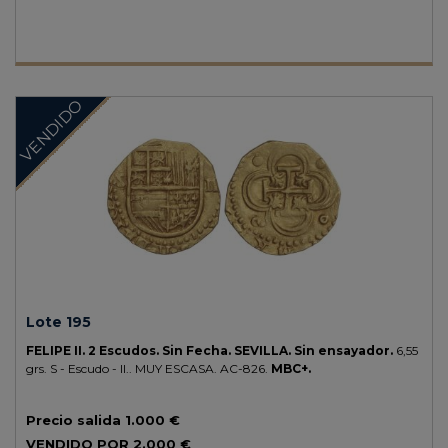
VENDIDO
Lote 195
FELIPE II.
2 Escudos.
Sin Fecha.
SEVILLA.
Sin ensayador.
6,55
grs.
S - Escudo - II..
MUY ESCASA.
AC-826.
MBC+.
Precio salida
1.000 €
VENDIDO POR
2.000 €