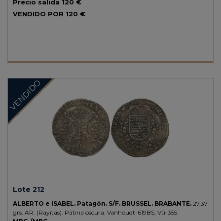
Precio salida
120 €
VENDIDO POR
120 €
VENDIDO
Lote 212
ALBERTO e ISABEL.
Patagón.
S/F.
BRUSSEL. BRABANTE.
27,37
grs.
AR.
(Rayitas). Pátina oscura.
Vanhoudt-619BS; Vti-355.