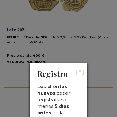
Lote 203
FELIPE III.
1 Escudo.
SEVILLA.
B.
3,34 grs.
S/B - Escudo - I. (Grieta).
AC-tipo 185 o 186.
MBC.
Precio salida
400 €
VENDIDO POR
950 €
×
Registro
Los clientes
nuevos
deben
registrarse al
menos
5 días
antes
de la