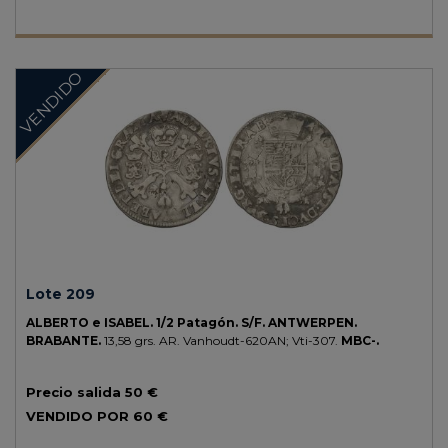
VENDIDO
Lote 209
ALBERTO e ISABEL.
1/2 Patagón.
S/F.
ANTWERPEN.
BRABANTE.
13,58 grs.
AR.
Vanhoudt-620AN; Vti-307.
MBC-.
Precio salida
50 €
VENDIDO POR
60 €