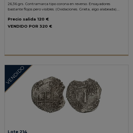
26,36 grs.
Contramarca tipo corona en reverso. Ensayadores
bastante flojos pero visibles. (Oxidaciones. Grieta, algo alabeada).
RARA.
AC-1491.
BC/BC+. Ex Aureo 142 - 18 septiembre 2002, n.
Precio salida
120 €
852.
VENDIDO POR
320 €
VENDIDO
Lote 214