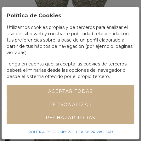
Política de Cookies
Utilizamos cookies propias y de terceros para analizar el
uso del sitio web y mostrarte publicidad relacionada con
Lote 218
tus preferencias sobre la base de un perfil elaborado a
FELIPE IV.
1 Gros.
1623.
BESANÇON. FRANCO CONDADO.
1,44
partir de tus hábitos de navegación (por ejemplo, páginas
grs.
Ve.
ESCASA.
Tauler-2998; Vti- no cita esta fecha (Tipo 143).
MBC.
visitadas).
Tenga en cuenta que, si acepta las cookies de terceros,
Precio salida
50 €
deberá eliminarlas desde las opciones del navegador o
VENDIDO POR
50 €
desde el sistema ofrecido por el propio tercero.
ACEPTAR TODAS
PERSONALIZAR
RECHAZAR TODAS
VENDIDO
POLÍTICA DE COOKIES
POLÍTICA DE PRIVACIDAD