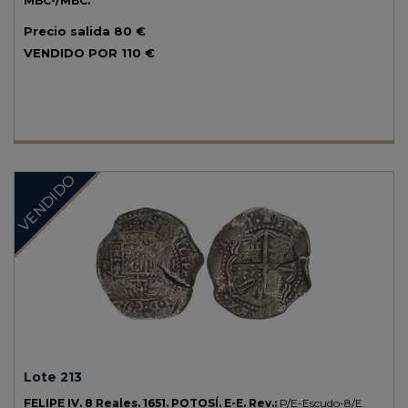
MBC-/MBC.
Precio salida
80 €
VENDIDO POR
110 €
VENDIDO
Lote 213
FELIPE IV.
8 Reales.
1651.
POTOSÍ.
E-E.
Rev.:
P/E-Escudo-8/E.