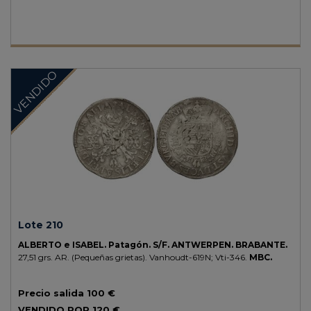
VENDIDO
Lote 210
ALBERTO e ISABEL.
Patagón.
S/F.
ANTWERPEN. BRABANTE.
27,51 grs.
AR.
(Pequeñas grietas).
Vanhoudt-619N; Vti-346.
MBC.
Precio salida
100 €
VENDIDO POR
120 €