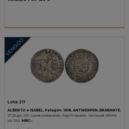
VENDIDO
Lote 211
ALBERTO e ISABEL.
Patagón.
1618.
ANTWERPEN. BRABANTE.
27,25 grs.
AR.
(Leves oxidaciones. Algo limpiada).
Vanhoudt-619AN;
Vti-350.
MBC-.