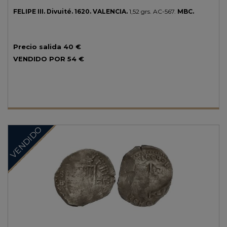
FELIPE III.
Divuité.
1620.
VALENCIA.
1,52 grs.
AC-567.
MBC.
Precio salida
40 €
VENDIDO POR
54 €
VENDIDO