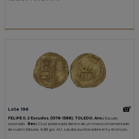
Lote 196
FELIPE II.
2 Escudos.
(1578-1588).
TOLEDO.
Anv.:
Escudo
coronado .
Rev.:
Cruz potenzada dentro de un marco ornamentado
de cuatro lóbulos.
6,68 grs.
AU.
Los dos puntos sobre el II y el círculo
con la M del ensayador parcialmente visible indican que se trata de