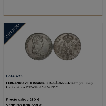
VENDIDO
Lote 435
FERNANDO VII.
8 Reales.
1814.
CÁDIZ.
C.J.
26,82 grs.
Leve y
bonita pátina.
ESCASA.
AC-1154.
EBC.
Precio salida
250 €
VENDIDO POR
850 €