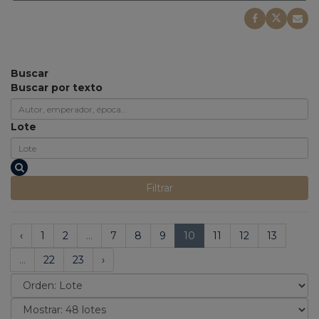
Buscar
Buscar por texto
Lote
Filtrar
‹
1
2
...
7
8
9
10
11
12
13
...
22
23
›