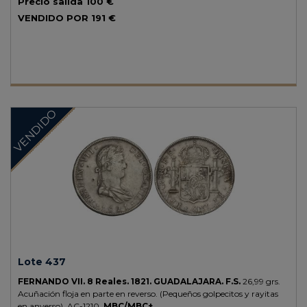
Precio salida
100 €
VENDIDO POR
191 €
VENDIDO
Lote 437
FERNANDO VII.
8 Reales.
1821.
GUADALAJARA.
F.S.
26,99 grs.
Acuñación floja en parte en reverso. (Pequeños golpecitos y rayitas
en anverso).
AC-1210.
MBC/MBC+.