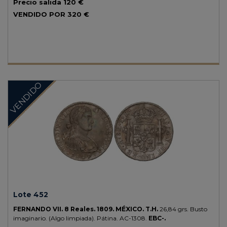
Precio salida
120 €
VENDIDO POR
320 €
VENDIDO
Lote 452
FERNANDO VII.
8 Reales.
1809.
MÉXICO.
T.H.
26,84 grs.
Busto
imaginario. (Algo limpiada). Pátina.
AC-1308.
EBC-.