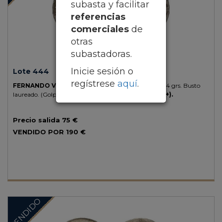
subasta y facilitar
referencias
comerciales
de
otras
subastadoras.
Inicie sesión o
Lote 444
regístrese
aquí
.
FERNANDO VII.
8 Reales.
1815.
MADRID.
G.J.
27,04 grs.
Busto
laureado. (Golpes en anverso y canto).
AC-1269.
(MBC+).
Precio salida
75 €
VENDIDO POR
190 €
VENDIDO