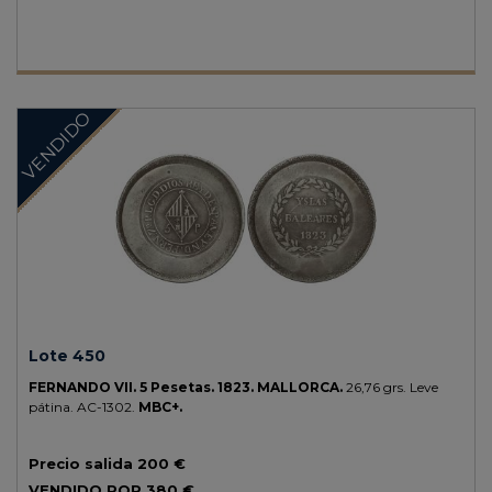
VENDIDO
Lote 450
FERNANDO VII.
5 Pesetas.
1823.
MALLORCA.
26,76 grs.
Leve
pátina.
AC-1302.
MBC+.
Precio salida
200 €
VENDIDO POR
380 €