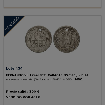
VENDIDO
Lote 434
FERNANDO VII.
1 Real.
1821.
CARACAS.
BS.
2,46 grs.
B del
ensayador invertida. (Perforación).
RARA.
AC-504.
MBC.
Precio salida
300 €
VENDIDO POR
451 €