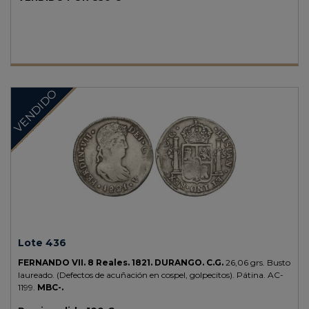
VENDIDO
Lote 436
FERNANDO VII.
8 Reales.
1821.
DURANGO.
C.G.
26,06 grs.
Busto
laureado. (Defectos de acuñación en cospel, golpecitos). Pátina.
AC-
1199.
MBC-.