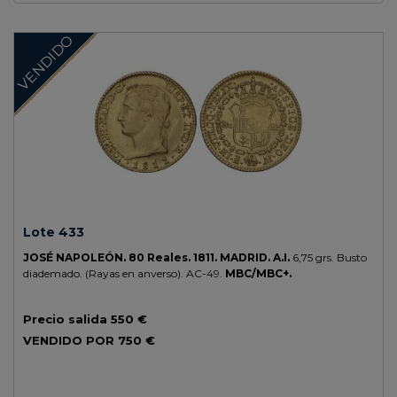
VENDIDO
Lote 433
JOSÉ NAPOLEÓN.
80 Reales.
1811.
MADRID.
A.I.
6,75 grs.
Busto
diademado. (Rayas en anverso).
AC-49.
MBC/MBC+.
Precio salida
550 €
VENDIDO POR
750 €