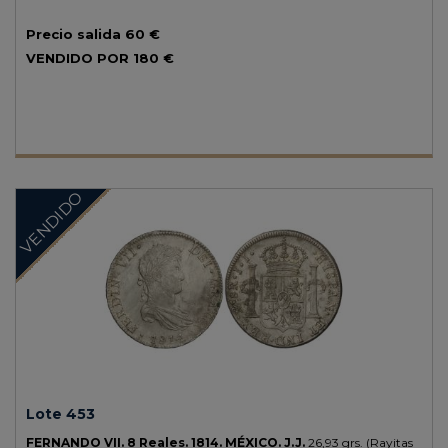
Precio salida
60 €
VENDIDO POR
180 €
VENDIDO
Lote 453
FERNANDO VII.
8 Reales.
1814.
MÉXICO.
J.J.
26,93 grs.
(Rayitas