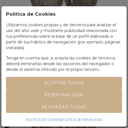
Política de Cookies
Utilizamos cookies propias y de terceros para analizar el
uso del sitio web y mostrarte publicidad relacionada con
Lote 458
tus preferencias sobre la base de un perfil elaborado a
FERNANDO VII.
8 Reales.
1817.
ZACATECAS.
A.G.
25,67 grs.
partir de tus hábitos de navegación (por ejemplo, páginas
Pátina y restos de brillo.
ESCASA.
AC-1458.
MBC.
visitadas).
Tenga en cuenta que, si acepta las cookies de terceros,
Precio salida
100 €
deberá eliminarlas desde las opciones del navegador o
VENDIDO POR
600 €
desde el sistema ofrecido por el propio tercero.
ACEPTAR TODAS
PERSONALIZAR
RECHAZAR TODAS
VENDIDO
POLÍTICA DE COOKIES
POLÍTICA DE PRIVACIDAD