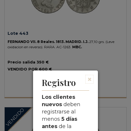
Lote 443
FERNANDO VII.
8 Reales.
1813.
MADRID.
I.J.
27,10 grs.
(Leve
oxidacion en reverso).
RARA.
AC-1263.
MBC.
Precio salida
350 €
VENDIDO POR
600 €
×
Registro
Los clientes
nuevos
deben
VENDIDO
registrarse al
menos
5 días
antes
de la