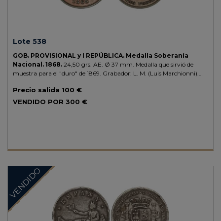
Lote 538
GOB. PROVISIONAL y I REPÚBLICA.
Medalla Soberanía
Nacional.
1868.
24,50 grs.
AE.
Ø 37 mm. Medalla que sirvió de
muestra para el "duro" de 1869. Grabador: L. M. (Luis Marchionni).
AC-35.
SC.
Precio salida
100 €
VENDIDO POR
300 €
VENDIDO