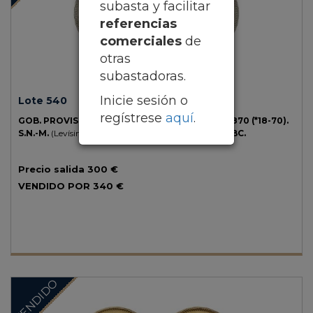
subasta y facilitar
referencias
comerciales
de
otras
subastadoras.
Inicie sesión o
Lote 540
regístrese
aquí
.
GOB. PROVISIONAL y I REPÚBLICA.
5 Pesetas.
1870 (*18-70).
S.N.-M.
(Levísimas rayitas). Restos de brillo original.
EBC.
Precio salida
300 €
VENDIDO POR
340 €
VENDIDO