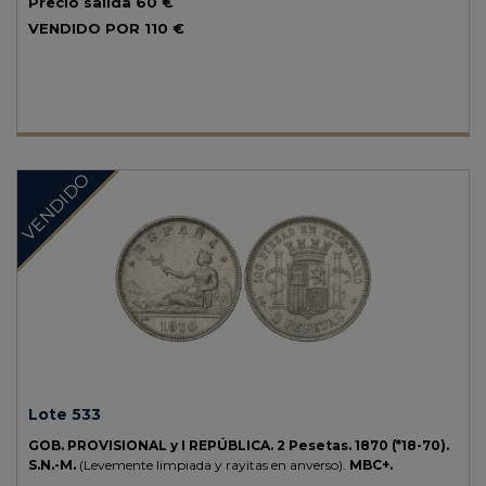
Precio salida
60 €
VENDIDO POR
110 €
VENDIDO
Lote 533
GOB. PROVISIONAL y I REPÚBLICA.
2 Pesetas.
1870 (*18-70).
S.N.-M.
(Levemente limpiada y rayitas en anverso).
MBC+.