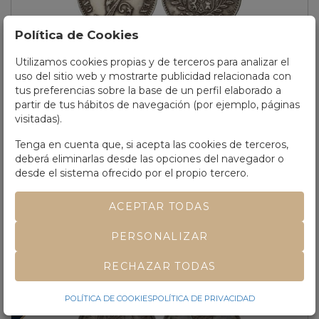
Política de Cookies
Utilizamos cookies propias y de terceros para analizar el
uso del sitio web y mostrarte publicidad relacionada con
Lote 554
tus preferencias sobre la base de un perfil elaborado a
CARLOS VII Pretendiente.
50 Céntimos.
1876.
BRUSELAS.
partir de tus hábitos de navegación (por ejemplo, páginas
O.T.
Granada con ramas en el escudo.
MUY ESCASA.
AC-9.
SC.
visitadas).
Tenga en cuenta que, si acepta las cookies de terceros,
Precio salida
650 €
deberá eliminarlas desde las opciones del navegador o
VENDIDO POR
650 €
desde el sistema ofrecido por el propio tercero.
ACEPTAR TODAS
PERSONALIZAR
RECHAZAR TODAS
VENDIDO
POLÍTICA DE COOKIES
POLÍTICA DE PRIVACIDAD