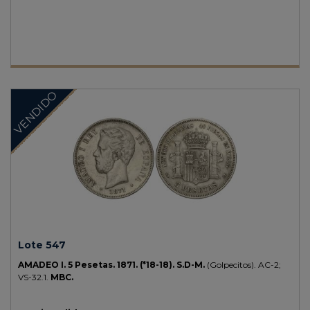
VENDIDO
Lote 547
AMADEO I.
5 Pesetas.
1871.
(*18-18).
S.D-M.
(Golpecitos).
AC-2;
VS-32.1.
MBC.