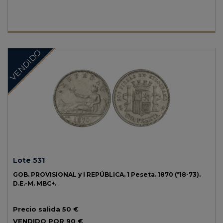
VENDIDO
Lote 531
GOB. PROVISIONAL y I REPÚBLICA.
1 Peseta.
1870 (*18-73).
D.E.-M.
MBC+.
Precio salida
50 €
VENDIDO POR
90 €