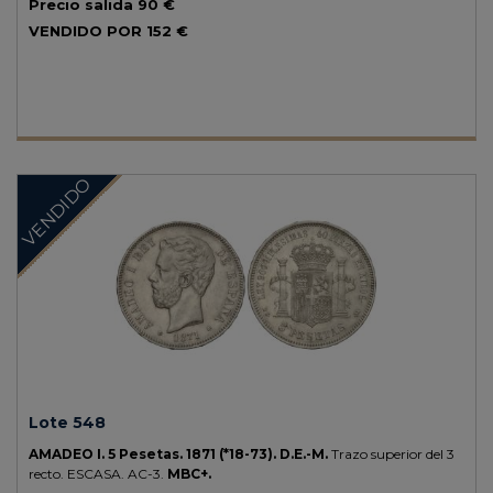
Precio salida
90 €
VENDIDO POR
152 €
VENDIDO
Lote 548
AMADEO I.
5 Pesetas.
1871 (*18-73).
D.E.-M.
Trazo superior del 3
recto.
ESCASA.
AC-3.
MBC+.