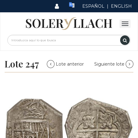
ESPAÑOL
|
ENGLISH
Lote 247
Lote anterior
Siguiente lote