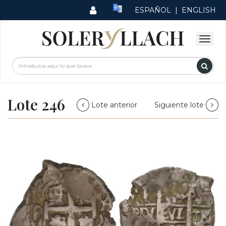
ESPAÑOL
|
ENGLISH
Lote 246
Lote anterior
Siguiente lote