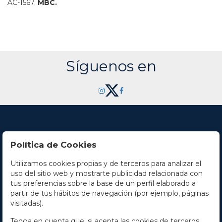
AC-1567.
MBC.
Síguenos en
Política de Cookies
Utilizamos cookies propias y de terceros para analizar el
Contacto
uso del sitio web y mostrarte publicidad relacionada con
tus preferencias sobre la base de un perfil elaborado a
Horario
partir de tus hábitos de navegación (por ejemplo, páginas
visitadas).
La empresa
Tenga en cuenta que, si acepta las cookies de terceros,