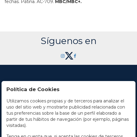
fechas. Pátina.
AC-709.
MBC/MBC+.
Síguenos en
Política de Cookies
Utilizamos cookies propias y de terceros para analizar el
Contacto
uso del sitio web y mostrarte publicidad relacionada con
tus preferencias sobre la base de un perfil elaborado a
Horario
partir de tus hábitos de navegación (por ejemplo, páginas
visitadas).
La empresa
Tenga en cuenta que, si acepta las cookies de terceros,