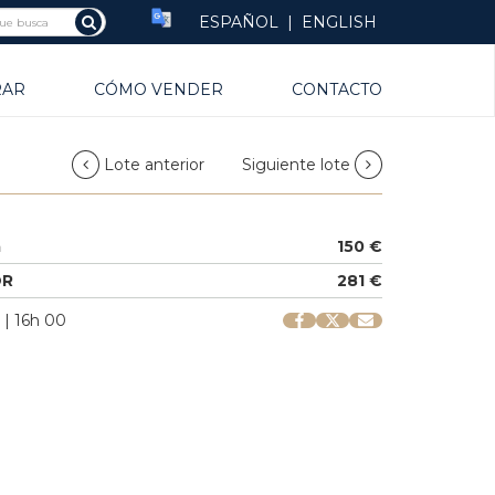
ESPAÑOL
|
ENGLISH
RAR
CÓMO VENDER
CONTACTO
Lote anterior
Siguiente lote
a
150 €
OR
281 €
 | 16h 00