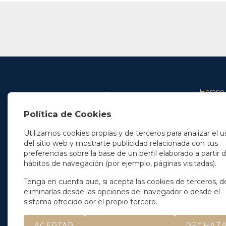
Horario
De lunes 
Política de Cookies
De 9.00 
En Madrid
y de 14.3
+34 91 077 32 36
Utilizamos cookies propias y de terceros para analizar el u
info@soleryllach.com
Viernes:
del sitio web y mostrarte publicidad relacionada con tus
De 8.30 
preferencias sobre la base de un perfil elaborado a partir 
En Barcelona
hábitos de navegación (por ejemplo, páginas visitadas).
Beethoven 13
08021 Barcelona
+34 93 201 87 33
Tenga en cuenta que, si acepta las cookies de terceros, d
info@soleryllach.com
eliminarlas desde las opciones del navegador o desde el
sistema ofrecido por el propio tercero.
ACEPTAR
RECHAZ