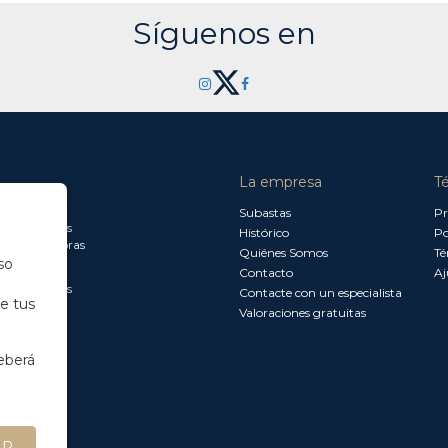
Síguenos en
La empresa
T
a jueves:
Subastas
Pr
a 13.30 horas
Histórico
Po
0 a 18.00 horas
Quiénes Somos
Té
so
Contacto
Aj
a 15.00 horas
Contacte con un especialista
de tus
Valoraciones gratuitas
eberá
AR