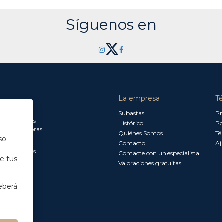
Síguenos en
La empresa
T
a jueves:
Subastas
Pr
a 13.30 horas
Histórico
Po
0 a 18.00 horas
Quiénes Somos
Té
so
Contacto
Aj
a 15.00 horas
Contacte con un especialista
de tus
Valoraciones gratuitas
eberá