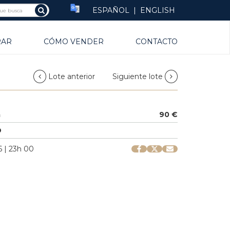
ESPAÑOL
|
ENGLISH
RAR
CÓMO VENDER
CONTACTO
Lote anterior
Siguiente lote
a
90 €
O
 | 23h 00