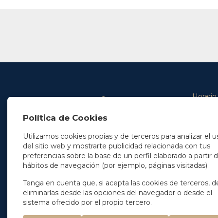
Horario
De lunes 
Política de Cookies
De 9.00 
En Madrid
y de 14.3
+34 91 077 32 36
Utilizamos cookies propias y de terceros para analizar el u
info@soleryllach.com
Viernes:
del sitio web y mostrarte publicidad relacionada con tus
De 8.30 
preferencias sobre la base de un perfil elaborado a partir 
En Barcelona
hábitos de navegación (por ejemplo, páginas visitadas).
Beethoven 13
08021 Barcelona
+34 93 201 87 33
Tenga en cuenta que, si acepta las cookies de terceros, d
info@soleryllach.com
eliminarlas desde las opciones del navegador o desde el
sistema ofrecido por el propio tercero.