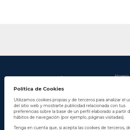
Horario
De lunes 
Política de Cookies
De 9.00 
En Madrid
y de 14.3
+34 91 077 32 36
Utilizamos cookies propias y de terceros para analizar el u
info@soleryllach.com
Viernes:
del sitio web y mostrarte publicidad relacionada con tus
De 8.30 
preferencias sobre la base de un perfil elaborado a partir 
En Barcelona
hábitos de navegación (por ejemplo, páginas visitadas).
Beethoven 13
08021 Barcelona
+34 93 201 87 33
Tenga en cuenta que, si acepta las cookies de terceros, d