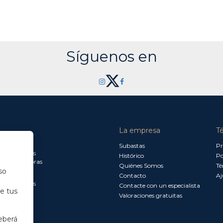
Síguenos en
La empresa
T
a jueves:
Subastas
Pr
a 13.30 horas
Histórico
Po
0 a 18.00 horas
Quiénes Somos
Té
so
Contacto
Aj
a 15.00 horas
Contacte con un especialista
de tus
Valoraciones gratuitas
eberá