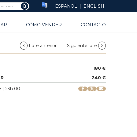
ESPAÑOL
|
ENGLISH
RAR
CÓMO VENDER
CONTACTO
Lote anterior
Siguiente lote
a
180 €
OR
240 €
 | 23h 00