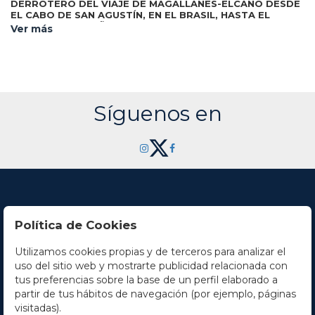
DERROTERO DEL VIAJE DE MAGALLANES-ELCANO DESDE
EL CABO DE SAN AGUSTÍN, EN EL BRASIL, HASTA EL
Madrid:
REGRESO A ESPAÑA DE LA NAO "VICTORIA".
Ver más
Guillermo Blázquez, 2007. Dos vol. en folio menor. I: 40 fol.
sobre papel, texto enmarcado en orlas decorativas y culs-
de-lampe, reproducción de mapas a color. II: Estudio por
Antonio Pigafetta, 150 p. Ilustraciones en el texto y fuera de
texto. Dos vol. enc. en terciopelo decorado con hierros
secos y dorados en ambos planos, presentados en una
petaca de cartoné.
Síguenos en
Política de Cookies
Utilizamos cookies propias y de terceros para analizar el
Contacto
uso del sitio web y mostrarte publicidad relacionada con
tus preferencias sobre la base de un perfil elaborado a
Horario
partir de tus hábitos de navegación (por ejemplo, páginas
visitadas).
La empresa