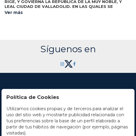
RIGE, Y GOVIERNA LA REPUBLICA DE LA MUY NOBLE, Y
LEAL CIUDAD DE VALLADOLID. EN LAS QUALES SE
DECLARAN TODOS LOS ARTICULOS TOCANTES AL PRO-
Ver más
Valladolid: Imp. Thomàs de Santander,
COMUN DE ELLA.
1763. 8º mayor. 4 h. + 184 p. + 2 h. Portada en orla
xilográfica, con escudo. Texto con apostillas marginales. Enc.
en pergamino.CCPB 273420-6.
Síguenos en
Política de Cookies
Utilizamos cookies propias y de terceros para analizar el
Contacto
uso del sitio web y mostrarte publicidad relacionada con
tus preferencias sobre la base de un perfil elaborado a
Horario
partir de tus hábitos de navegación (por ejemplo, páginas
visitadas).
La empresa