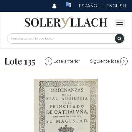
ESPAÑOL
|
ENGLISH
Lote 135
Lote anterior
Siguiente lote