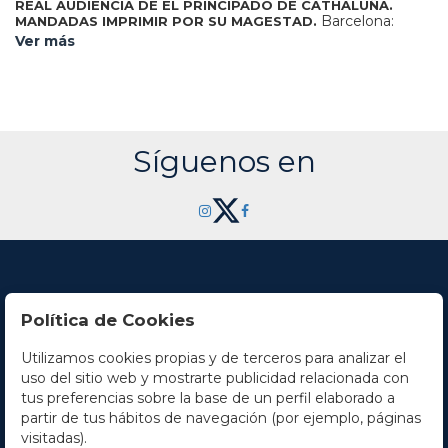
REAL AUDIENCIA DE EL PRINCIPADO DE CATHALUÑA.
Barcelona:
MANDADAS IMPRIMIR POR SU MAGESTAD.
Joseph Texido, impresor del Rey, 1742. 4º. 3 h. + 144 p. + 2 h.
Ver más
En la portada orla tipográfica y escudo real grabado en
madera. Capitales y culs-de-lampe xilografiadas. Texto a dos
columnas con apostillas marginales. Pequeña pérdida en la
esquina superior de las últimas 4 hojas. Enc. en pergamino
de la época, algo mareado. Edición original. En 1716, Felipe
V, instauró un nuevo tribunal en el Principado, para las
causas tanto civiles como criminales, y también para lo
Síguenos en
gubernativo. Palau 202661.
Política de Cookies
Utilizamos cookies propias y de terceros para analizar el
Contacto
uso del sitio web y mostrarte publicidad relacionada con
tus preferencias sobre la base de un perfil elaborado a
Horario
partir de tus hábitos de navegación (por ejemplo, páginas
visitadas).
La empresa