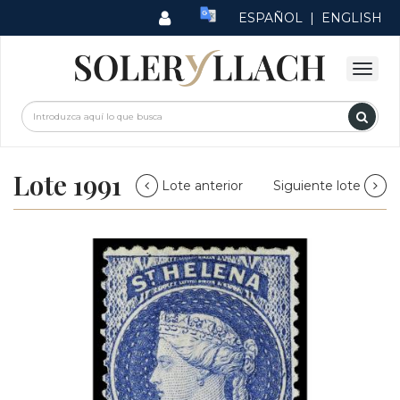
ESPAÑOL
|
ENGLISH
Lote 1991
Lote anterior
Siguiente lote