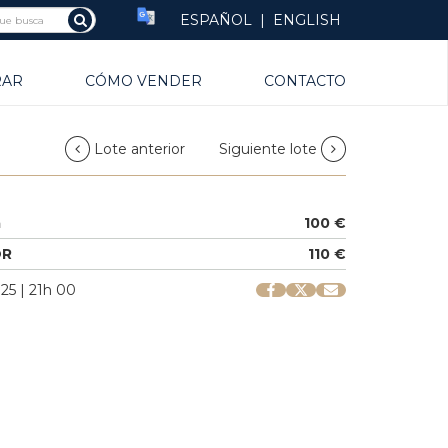
ESPAÑOL
|
ENGLISH
RAR
CÓMO VENDER
CONTACTO
Lote anterior
Siguiente lote
a
100 €
OR
110 €
25 | 21h 00