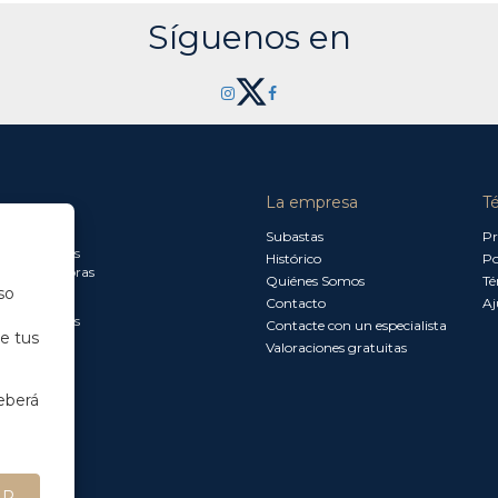
Síguenos en
La empresa
T
a jueves:
Subastas
Pr
a 13.30 horas
Histórico
Po
0 a 18.00 horas
Quiénes Somos
Té
so
Contacto
Aj
a 15.00 horas
Contacte con un especialista
de tus
Valoraciones gratuitas
eberá
AR