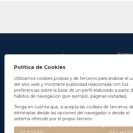
Horario
De lunes 
Política de Cookies
De 9.00 
En Madrid
y de 14.3
+34 91 077 32 36
Utilizamos cookies propias y de terceros para analizar el u
info@soleryllach.com
Viernes:
del sitio web y mostrarte publicidad relacionada con tus
De 8.30 
preferencias sobre la base de un perfil elaborado a partir 
En Barcelona
hábitos de navegación (por ejemplo, páginas visitadas).
Beethoven 13
08021 Barcelona
+34 93 201 87 33
Tenga en cuenta que, si acepta las cookies de terceros, d
info@soleryllach.com
eliminarlas desde las opciones del navegador o desde el
sistema ofrecido por el propio tercero.
ACEPTAR
RECHAZ