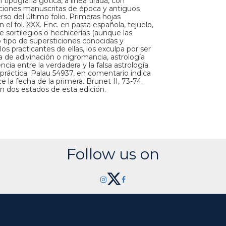
tipografía gótica, a línea tirada, con
otaciones manuscritas de época y antiguos
rso del último folio. Primeras hojas
n el fol. XXX. Enc. en pasta española, tejuelo,
 sortilegios o hechicerías (aunque las
o tipo de supersticiones conocidas y
os practicantes de ellas, los exculpa por ser
 de adivinación o nigromancia, astrología
encia entre la verdadera y la falsa astrología.
 práctica. Palau 54937, en comentario indica
la fecha de la primera. Brunet II, 73-74.
n dos estados de esta edición.
Follow us on