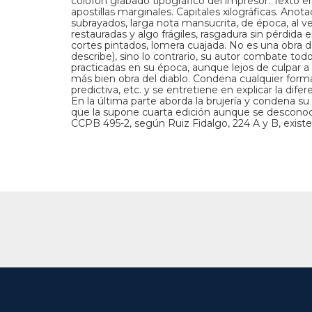
colofón grabado tipográfico del impresor. Texto en 
apostillas marginales. Capitales xilográficas. An
subrayados, larga nota mansucrita, de época, al ve
restauradas y algo frágiles, rasgadura sin pérdida e
cortes pintados, lomera cuajada. No es una obra de
describe), sino lo contrario, su autor combate tod
practicadas en su época, aunque lejos de culpar a l
más bien obra del diablo. Condena cualquier forma
predictiva, etc. y se entretiene en explicar la difer
En la última parte aborda la brujería y condena su
que la supone cuarta edición aunque se desconoce 
CCPB 495-2, según Ruiz Fidalgo, 224 A y B, existe