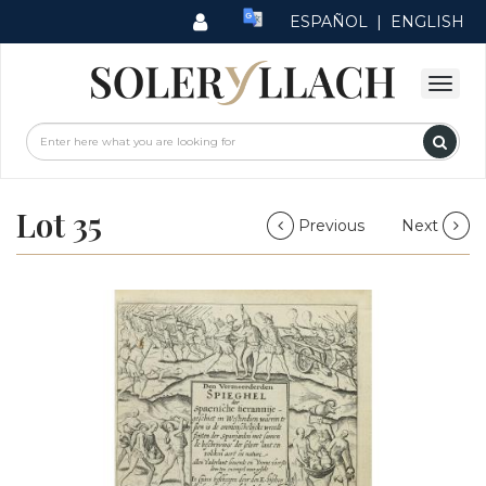
ESPAÑOL
|
ENGLISH
Lot 35
Previous
Next