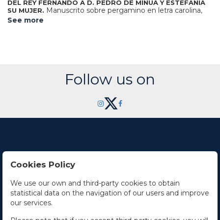
DEL REY FERNANDO A D. PEDRO DE MINUA Y ESTEFANIA
Manuscrito sobre pergamino en letra carolina,
SU MUJER.
38 x 43 cm. Con el signum rodado del rey Fernando II, a los
See more
lados títulos y testigos. Donación del rey a Pedro de Minua
y Estefanía su mujer. Dada ante notario en 1199 (1161) en el
año 4 del óbito del famosísimo emperador Alfonso.
Fernando II de León heredó León, mientras que su
hermano Sancho heredó Castilla.
Follow us on
Cookies Policy
Contact Us
We use our own and third-party cookies to obtain
statistical data on the navigation of our users and improve
Office hours
our services.
The Company