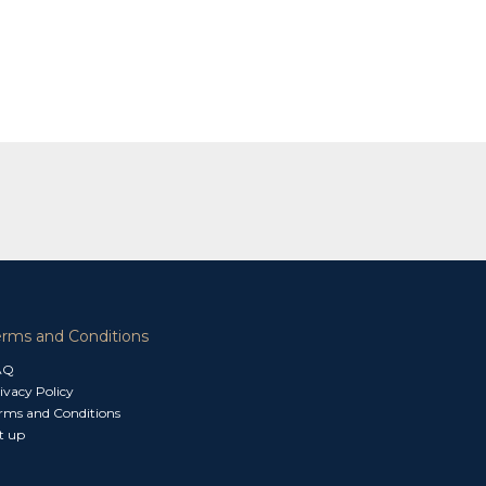
erms and Conditions
AQ
ivacy Policy
rms and Conditions
t up