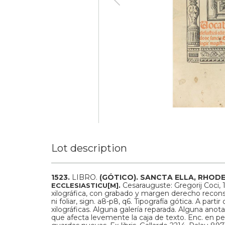
Lot description
1523.
LIBRO.
(GÓTICO).
SANCTA ELLA, RHODE
Cesarauguste: Gregorij Coci, 
ECCLESIASTICU[M].
xilográfica, con grabado y margen derecho reconstr
ni foliar, sign. a8-p8, q6. Tipografía gótica. A parti
xilográficas. Alguna galería reparada. Alguna anot
que afecta levemente la caja de texto. Enc. en p