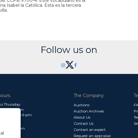
9736. CCPB 9700-4. Este vocabulario es la
a Isabel la Católica. Esta es la tercera
lla.
Follow us on
hours
The Company
T
o Thursday:
Auctions
F
m to 1.30 pm
Auction Archives
Pr
 2.30 pm to 6 pm
About Us
Te
Contact Us
Se
30 am to 3 pm
Contact an expert
al
Request an appraisal