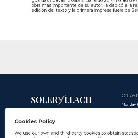
guardas nuevas. Ex-libris. Gallardo 2214. Palau 8
obra más importante de su autor, la dedicó a la rein
edición del texto y la primera impresa fuera de Sevi
Office 
Monday t
From 9 a
In Madrid
and from
+34 91 077 32 36
Cookies Policy
info@soleryllach.com
Friday:
From 8.
We use our own and third-party cookies to obtain statistic
In Barcelona