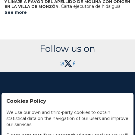
Y LINAJE A FAVOR DEL APELLIDO DE MOLINA CON ORIGEN
Carta ejecutoria de hidalguía
EN LA VILLA DE MONZÓN.
dada íntegramente sobre pergamino, en 4º. 12 h.
See more
manuscritas con el texto enmarcado en las tres primeras.
Preside el texto el escudo de armas iluminado a mano.
Después de estas tres primeras hh. en castellano sigue el
resto, la primera de ellas en latín y nuevamente sigue en
castellano, explicando la historia del apellido y la familia que
obtuvo originalmente la hidalguía en 1593 por Felipe II.
Dado en Zaragoza el 12 de julio de 1646 con la firma del rey
Follow us on
de armas y la certificación del secretario. Enc. en plena piel
con hierros secos y florones dorados en ambos planos.
Cookies Policy
Contact Us
We use our own and third-party cookies to obtain
statistical data on the navigation of our users and improve
Office hours
our services.
The Company