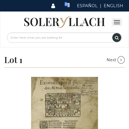
ESPAÑOL
|
ENGLISH
Lot 1
Next