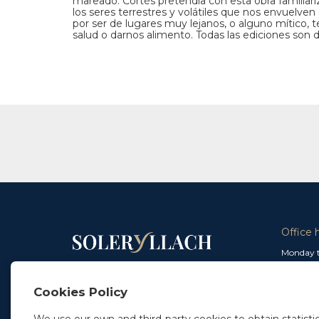
mareado. Cortés pretendía con esta obra familiari
los seres terrestres y volátiles que nos envuelve
por ser de lugares muy lejanos, o alguno mítico, 
salud o darnos alimento. Todas las ediciones son 
Office 
Monday t
From 9 a
In Madrid
and from
+34 91 077 32 36
Cookies Policy
info@soleryllach.com
Friday:
From 8.