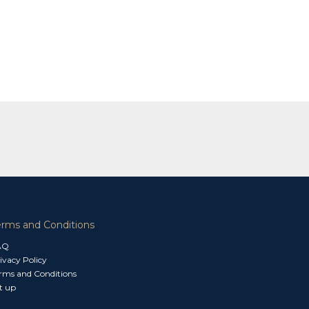
erms and Conditions
AQ
ivacy Policy
rms and Conditions
t up