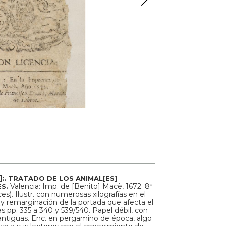
:.
TRATADO DE LOS ANIMAL[ES]
Valencia: Imp. de [Benito] Macè, 1672. 8º
ES.
dices). Ilustr. con numerosas xilografías en el
 y remarginación de la portada que afecta el
las pp. 335 a 340 y 539/540. Papel débil, con
 antiguas. Enc. en pergamino de época, algo