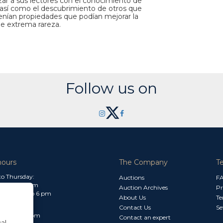
zar a sus lectores con el conocimiento de
n así como el descubrimiento de otros que
tenían propiedades que podían mejorar la
de extrema rareza.
Follow us on
hours
The Company
T
o Thursday:
Auctions
F
m to 1.30 pm
Auction Archives
Pr
 2.30 pm to 6 pm
About Us
Te
Contact Us
Se
30 am to 3 pm
Contact an expert