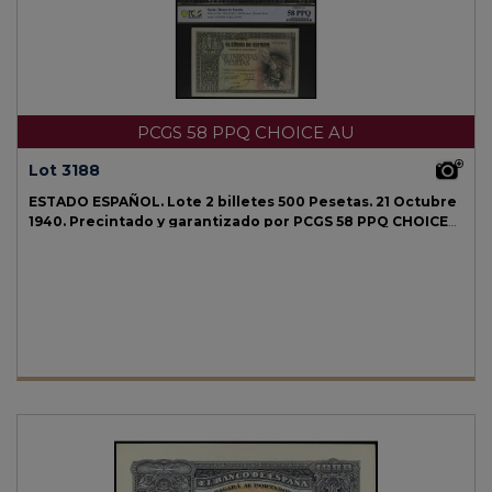
PCGS 58 PPQ CHOICE AU
Lot 3188
ESTADO ESPAÑOL.
Lote 2 billetes 500 Pesetas.
21 Octubre
1940.
Precintado y garantizado por PCGS 58 PPQ CHOICE
AU (n. 685830.58/56546102 y 685830.58/56546103).
Entierro
del Conde de Orgaz. Pareja correlativa.
Ed-444.
EBC+.