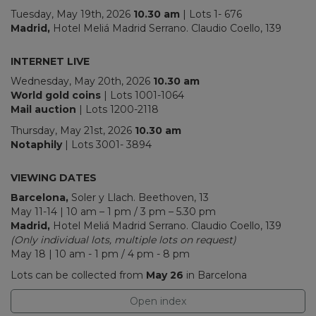
Tuesday, May 19th, 2026
10.30
am
| Lots 1- 676
Madrid,
Hotel Meliá Madrid Serrano. Claudio Coello, 139
INTERNET LIVE
Wednesday, May 20th, 2026
10.30 am
World gold coins
| Lots 1001-1064
Mail auction
| Lots 1200-2118
Thursday, May 21st, 2026
10.30 am
Notaphily
| Lots 3001- 3894
_
VIEWING DATES
Barcelona,
Soler y Llach.
Beethoven, 13
May 11-14 | 10 am – 1 pm / 3 pm – 5.30 pm
Madrid,
Hotel Meliá Madrid Serrano. Claudio Coello, 139
(Only individual lots, multiple lots on request)
May 18 | 10 am - 1 pm / 4 pm - 8 pm
Lots can be collected from
May 26
in Barcelona
Open index