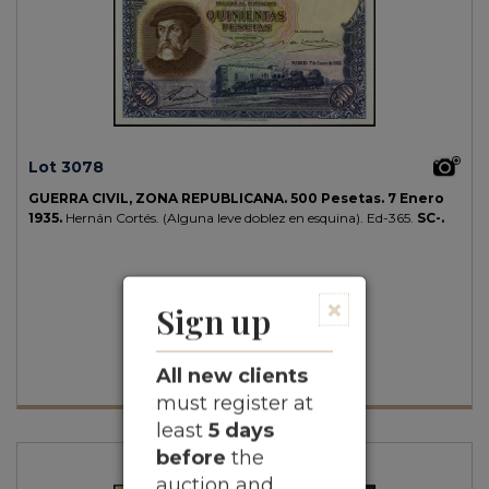
Lot 3078
GUERRA CIVIL, ZONA REPUBLICANA.
500 Pesetas.
7 Enero
1935.
Hernán Cortés. (Alguna leve doblez en esquina).
Ed-365.
SC-.
×
Sign up
All new clients
must register at
least
5 days
before
the
auction and