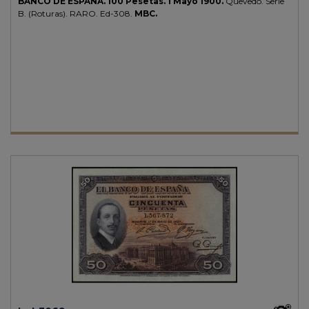
BANCO DE ESPAÑA.
100 Pesetas.
1 Mayo 1900.
Quevedo. Serie
B. (Roturas).
RARO.
Ed-308.
MBC.