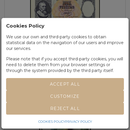
Cookies Policy
We use our own and third-party cookies to obtain
statistical data on the navigation of our users and improve
Lot 3207
our services.
ESTADO ESPAÑOL.
Prueba de anverso y reverso 1.000
Please note that if you accept third-party cookies, you will
Pesetas.
18 Julio 1937.
Álvaro de Bazán. Batalla de Pavía. NO
EMITIDOS. Firmas del Gobernador, Interventor y Cajero. Color Azul
need to delete them from your browser settings or
con fondo multicolor en anverso y verde en reverso. Ejemplar
through the system provided by the third party itself.
procedente de los archivos de la imprenta Calcografie e Carte Valori
de Milán.
RARÍSIMO.
Ed-NE 45p (anverso).
SC.
ACCEPT ALL
CUSTOMIZE
REJECT ALL
COOKIES POLICY
PRIVACY POLICY