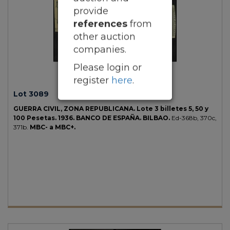
provide
references
from
other auction
companies.
Please login or
register
here
.
Lot 3089
GUERRA CIVIL, ZONA REPUBLICANA.
Lote 3 billetes 5, 50 y
100 Pesetas.
1936.
BANCO DE ESPAÑA. BILBAO.
Ed-368b, 370c,
371b.
MBC- a MBC+.