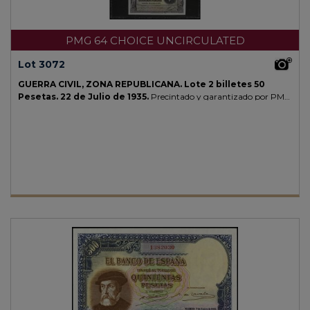
PMG 64 CHOICE UNCIRCULATED
Lot 3072
GUERRA CIVIL, ZONA REPUBLICANA. Lote 2 billetes 50
Pesetas. 22 de Julio de 1935.
Precintado y garantizado por PMG
como 64 CHOICE UNCIRCULATED (nº 1907438-150 / 1907438-151).
Ramón y Cajal. Serie A. pareja correlativa. RARO. Ed-366a.
SC.