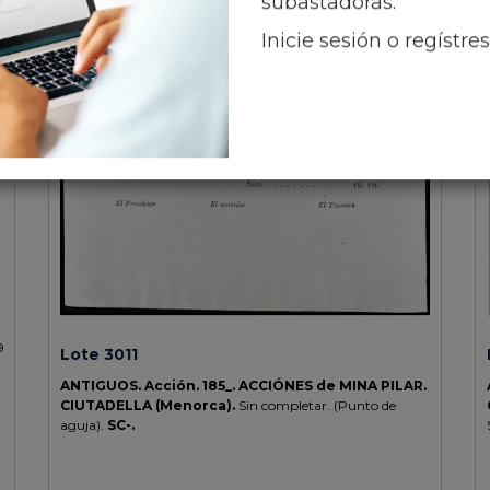
subastadoras.
Inicie sesión o regístre
Lote 3011
ANTIGUOS.
Acción.
185_.
ACCIÓNES de MINA PILAR.
CIUTADELLA (Menorca).
Sin completar. (Punto de
aguja).
SC-.