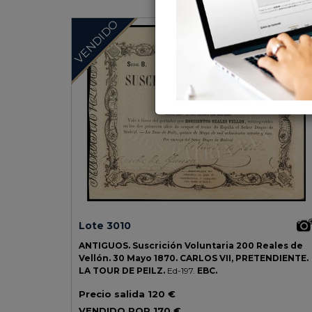
VENDIDO
Lote 3010
ANTIGUOS.
Suscrición Voluntaria 200 Reales de
Vellón.
30 Mayo 1870.
CARLOS VII, PRETENDIENTE.
LA TOUR DE PEILZ.
Ed-197.
EBC.
Precio salida
120 €
VENDIDO POR
170 €