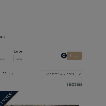
ona
Lote
Filtrar
16
›
ENDIDO