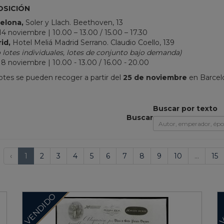
OSICIÓN
elona,
Soler y Llach.
Beethoven, 13
14 noviembre | 10.00 – 13.00 / 15.00 – 17.30
id,
Hotel Meliá Madrid Serrano. Claudio Coello, 139
 lotes individuales, lotes de conjunto bajo demanda)
18 noviembre | 10.00 - 13.00 / 16.00 - 20.00
lotes se pueden recoger a partir del
25 de noviembre
en Barcel
Buscar por texto
Buscar
‹
1
2
3
4
5
6
7
8
9
10
...
15
VENDIDO
V