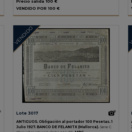
Precio salida
100 €
MBC-.
VENDIDO POR
100 €
VENDIDO
V
Lote 3017
ANTIGUOS.
Obligación al portador 100 Pesetas.
1
Julio 1927.
BANCO DE FELANITX (Mallorca).
Serie C.