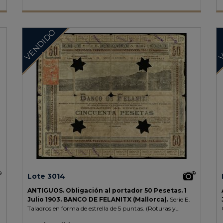
VENDIDO
V
Lote 3014
ANTIGUOS.
Obligación al portador 50 Pesetas.
1
Julio 1903.
BANCO DE FELANITX (Mallorca).
Serie E.
Taladros en forma de estrella de 5 puntas. (Roturas y
reparaciones con cinta adhesiva).
RARO.
Cobo pág. 87.