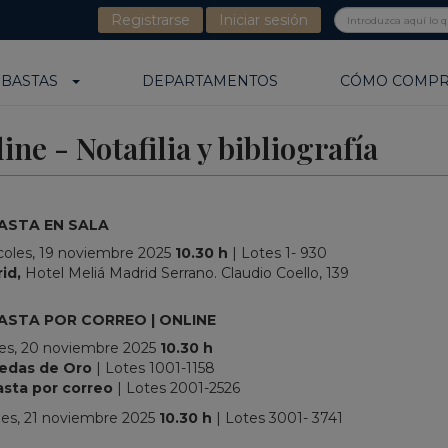
Registrarse
Iniciar sesión
UBASTAS
DEPARTAMENTOS
CÓMO COMP
e - Notafilia y bibliografía
ASTA EN SALA
coles, 19 noviembre 2025
10.30
h
| Lotes 1- 930
id,
Hotel Meliá Madrid Serrano. Claudio Coello, 139
ASTA POR CORREO | ONLINE
es, 20 noviembre 2025
10.30 h
edas de Oro
| Lotes 1001-1158
sta por correo
| Lotes 2001-2526
nes, 21 noviembre 2025
10.30 h
| Lotes 3001- 3741