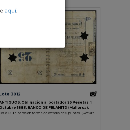
se
aquí
.
Lote 3012
ANTIGUOS.
Obligación al portador 25 Pesetas.
1
Octubre 1883.
BANCO DE FELANITX (Mallorca).
Serie D. Taladros en forma de estrella de 5 puntas. (Roturas
y reparaciones con cinta adhesiva).
RARO.
Cobo pág. 85.
(MBC-).