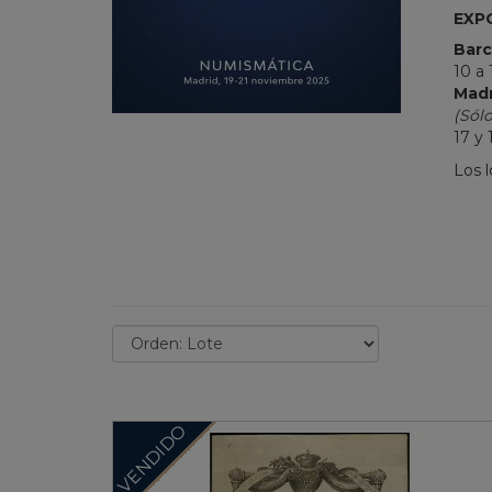
EXP
Barc
10 a 
Madr
(Sólo
17 y 
Los 
VENDIDO