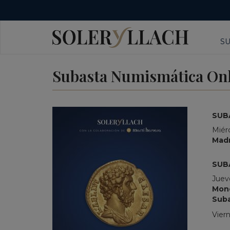
S
Subasta Numismática Onlin
SUB
Miér
Madr
SUB
Juev
Mon
Suba
Vier
_