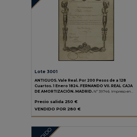
Lote 3001
ANTIGUOS.
Vale Real. Por 200 Pesos de a 128
Cuartos.
1 Enero 1824.
FERNANDO VII.
REAL CAJA
DE AMORTIZACIÓN. MADRID.
Nº 39746. Impreso en
doble folio con marca de agua `VALE REAL NO
Precio salida
250 €
CONSOLIDADO´ y sello en seco de Fernando VII. Tampón
ovalado `Legitimado en 1826´ y rectangular `Presentado
VENDIDO POR
280 €
en 1827´.
MUY RARO.
Filabo - página 84.
MBC+.
VENDIDO