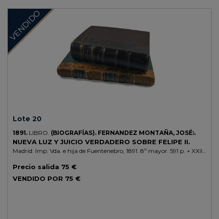
VENDIDO
Lote 20
1891.
LIBRO.
(BIOGRAFÍAS).
FERNANDEZ MONTAÑA, JOSÉ:.
NUEVA LUZ Y JUICIO VERDADERO SOBRE FELIPE II.
Madrid: Imp. Vda. e hija de Fuentenebro, 1891. 8º mayor. 591 p. + XXIII
p. + 616 p. dos partes enc. juntas en media piel, nervios. [Más:]
Precio salida
75 €
QUADRADO Y DE-ROÓ, FRANCISCO DE PAULA: ELOGIO
HISTÓRICO DEL EXCELENTÍSIMO SEÑOR DON ANTONIO DE
VENDIDO POR
75 €
ESAÑO, TENIENTE GENERAL DE MARINA, REGENTE... Madrid: Imp.
Real Academia de la Historia, 1852. 4º. XV + 486 p. + 2 h. Enc. en
media piel, nervios, doble tejuelo.