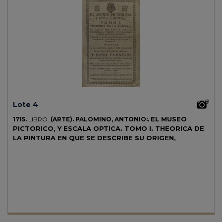
Lote 4
EL MUSEO
1715.
LIBRO.
(ARTE).
PALOMINO, ANTONIO:.
PICTORICO, Y ESCALA OPTICA. TOMO I. THEORICA DE
LA PINTURA EN QUE SE DESCRIBE SU ORIGEN,
ESSENCIA, ESPECIES, Y QUALIDADES, CON TODOS LOS
DEMÀS ACCIDENTES, QUE LA ENRIQUEZEN, È
ILUSTRAN. TOMO.
Madrid: Lucas Antonio de Bedmar, 1715. 4º
mayor. Folio. 17 h.+ 306 p.+ 23 hojas y 4 láms. y frontispicio grabados
al cobre. Texto con apostillas marginales, portada en orla xilográfica,
cabeceras, capitales y culs-de-lampe xilografiadas. Frontispicio
remontado y con pérdida en una esquina y muy leve en el margen.
Papel algo oscurecido. Enc. en media piel, nervios. Primera edición.
Palau 210727.