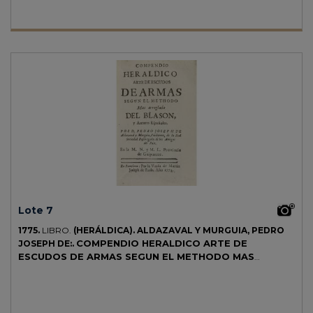
Lote 7
1775.
LIBRO.
(HERÁLDICA).
ALDAZAVAL Y MURGUIA, PEDRO
COMPENDIO HERALDICO ARTE DE
JOSEPH DE:.
ESCUDOS DE ARMAS SEGUN EL METHODO MAS
ARREGLADO DEL BLASON, Y AUTORES ESPAÑOLES.
Pamplona: Viuda de Martin Joseph de Rada, 1775. 8º menor. 11 h. +
283 p. Ilustr. con 3 láms. plegadas grabadas al cobre con escudos de
armas, grabados por Pedro Antº Sasaf. Enc. en pergamino. Palau