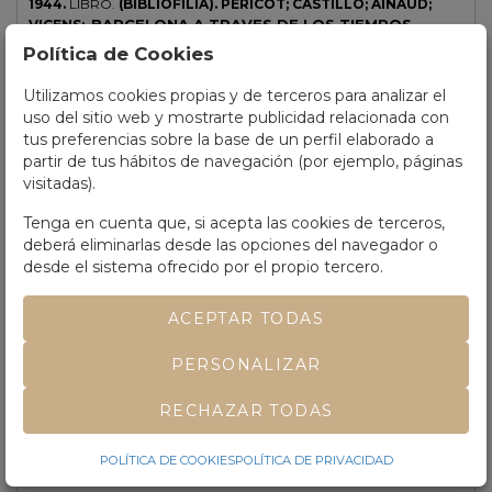
1944.
LIBRO.
(BIBLIOFILIA).
PERICOT; CASTILLO; AINAUD;
BARCELONA A TRAVES DE LOS TIEMPOS.
VICENS:.
Barcelona: Ed. Mercedes, 1944. 4º mayor. 351 p. Ilustr. fotográficas y
Política de Cookies
viñetas de SANZ LAFITA. Papel de hilo. Enc. pleno pergamino rígido
Precio salida
40 €
con escudo orlado de la ciudad en dorado y rojo en el plano anterior,
Utilizamos cookies propias y de terceros para analizar el
nervios, corte superior dorado. Edición limitada a 1000 ejemplares
VENDIDO POR
40 €
uso del sitio web y mostrarte publicidad relacionada con
numerados.
tus preferencias sobre la base de un perfil elaborado a
partir de tus hábitos de navegación (por ejemplo, páginas
visitadas).
Tenga en cuenta que, si acepta las cookies de terceros,
deberá eliminarlas desde las opciones del navegador o
desde el sistema ofrecido por el propio tercero.
ACEPTAR TODAS
PERSONALIZAR
RECHAZAR TODAS
POLÍTICA DE COOKIES
POLÍTICA DE PRIVACIDAD