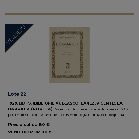
VENDIDO
Lote 22
LA
1929.
LIBRO.
(BIBLIOFILIA).
BLASCO IBÁÑEZ, VICENTE:.
BARRACA (NOVELA).
Valencia: Prometeo, s.a. Folio menor. 236
p.+ 1 h. Ilustr. con 16 lám. de José Benlliure (la última con pequeña
rasgadura marginal). Texto enmarcado y portada en orla a dos
Precio salida
80 €
colores. Cabeceras, capitales y culs-de-lampe decoradas. Ejemplar
muy limpio. Enc. por BRUGALLA, en media piel reciente, puntas,
VENDIDO POR
80 €
nervios, conserva las cubiertas originales, corte superior dorado,