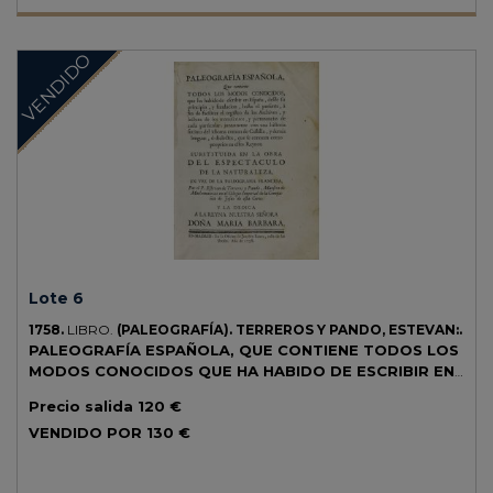
puntas y márgenes y restauraciones varias. Enc. en pergamino
reciente, lomera rotulada.
VENDIDO
Lote 6
1758.
LIBRO.
(PALEOGRAFÍA).
TERREROS Y PANDO, ESTEVAN:.
PALEOGRAFÍA ESPAÑOLA, QUE CONTIENE TODOS LOS
MODOS CONOCIDOS QUE HA HABIDO DE ESCRIBIR EN
ESPAÑA, DESDE SU PRINCIPIO, Y FUNDACION, HASTA
Precio salida
120 €
EL PRESENTE...
Madrid: Imp. Joachin Ibarra, 1758. 8º mayor. 2 h.
VENDIDO POR
130 €
+ 18 lám. (una de ellas plegada). Buen papel, amplios márgenes, algo
sucio en las primeras hojas. Enc. en pergamino. Palau 330662.