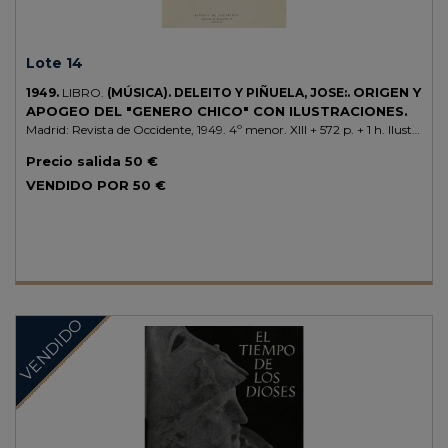
Lote 14
ORIGEN Y
1949.
LIBRO.
(MÚSICA).
DELEITO Y PIÑUELA, JOSE:.
APOGEO DEL "GENERO CHICO" CON ILUSTRACIONES.
Madrid: Revista de Occidente, 1949. 4º menor. XIII + 572 p. + 1 h. Ilustr.
con lám. fuera del texto. [sigue:] CHUECA, FERNANDO: EL
Precio salida
50 €
SEMBLANTE DE MADRID. Madrid: Id., 1951. 350 p. + 2 h. con
ilustraciones en el texto. Enc. en un vol. en media piel, nervios, corte
VENDIDO POR
50 €
superior pintado.
VENDIDO