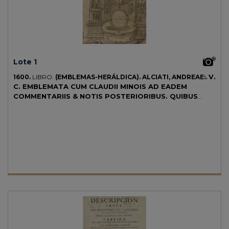
Lote 1
V.
1600.
LIBRO.
(EMBLEMAS-HERÁLDICA).
ALCIATI, ANDREAE:.
C. EMBLEMATA CUM CLAUDII MINOIS AD EADEM
COMMENTARIIS & NOTIS POSTERIORIBUS. QUIBUS
EMBLEMATUM OMNIUM APERTA ORIGINE...
Lugduni: Apud
Haerd. Gulielmi Rovillii, 1600. 8º menor. Portada con grabado
arquitectónico y a dos tintas + 18 h. + 818 p. + 1 b. + 10 h. (faltan cinco
al final). Profus. ilustr. con grabados xilográficos en el texto. Cercos de
humedad. Algunas anotaciones antiguas a pluma. Enc. en
pergamino de época.