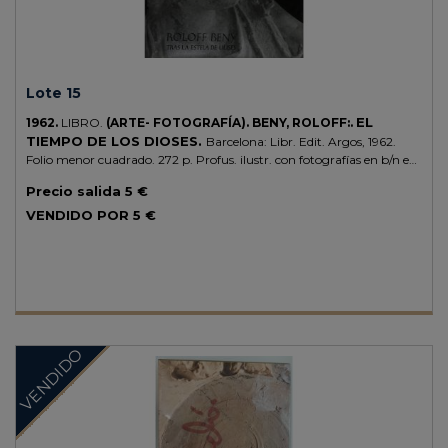
Lote 15
EL
1962.
LIBRO.
(ARTE- FOTOGRAFÍA).
BENY, ROLOFF:.
TIEMPO DE LOS DIOSES.
Barcelona: Libr. Edit. Argos, 1962.
Folio menor cuadrado. 272 p. Profus. ilustr. con fotografías en b/n en
el texto. Enc. en tela edit. estampada, con la sobrecubierta (algo
Precio salida
5 €
deslucida) .
VENDIDO POR
5 €
VENDIDO