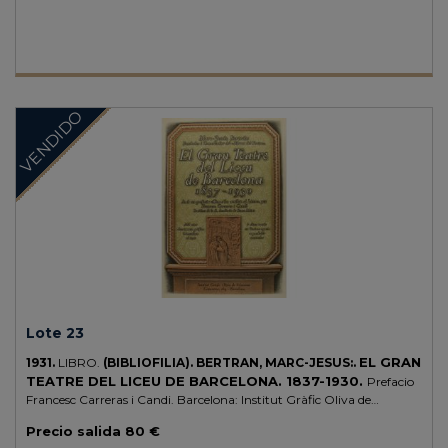
alguna leve rozadura.
VENDIDO
Lote 23
EL GRAN
1931.
LIBRO.
(BIBLIOFILIA).
BERTRAN, MARC-JESUS:.
TEATRE DEL LICEU DE BARCELONA. 1837-1930.
Prefacio
Francesc Carreras i Candi. Barcelona: Institut Gràfic Oliva de
Vilanova, 1931. Folio mayor. XXIV + 406 p. + 1 h. Abundantes ilustr. en
Precio salida
80 €
texto y 30 lám. en b/n y color, de escenarios, vestuarios, artistas,