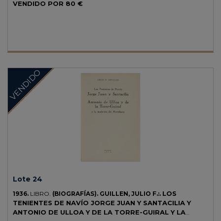
caricaturas y fiestas del Gran Teatro. Enc. en medio pergamino,
VENDIDO POR
80 €
puntas, nervios, doble tejuelo, corte superior pintado. Edición
numerada de 750 ejemplares sobre papel de hilo. Palau 28544.
VENDIDO
Lote 24
LOS
1936.
LIBRO.
(BIOGRAFÍAS).
GUILLEN, JULIO F.:.
TENIENTES DE NAVÍO JORGE JUAN Y SANTACILIA Y
ANTONIO DE ULLOA Y DE LA TORRE-GUIRAL Y LA