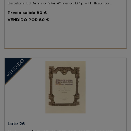
Barcelona: Ed. Armiño, 1944. 4º menor. 137 p. + 1 h. Ilustr. por
Teodoro N. Miciano. Enc. en medio pergamino, doble tejuelo, nervios,
Precio salida
80 €
corte superior dorado, conserva las cubiertas originales, presentado
en petaca de cartoné editorial. Edición numerada de 650 ejemplares.
VENDIDO POR
80 €
VENDIDO
Lote 26