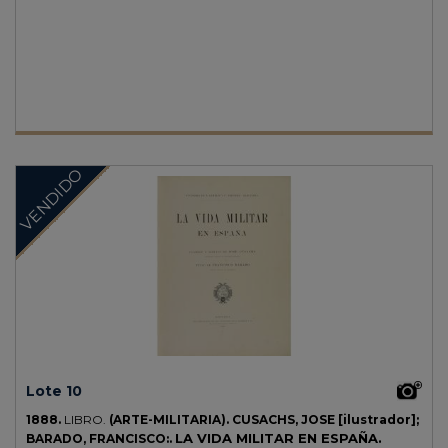
EQUITACION.
Madrid: Imp. de José M. Ducazcal, 1853. 4º. VII p. y
vuelta + 224 p. y 13 láminas. Alguna anotación a lápiz. Enc. de época
en media piel reciente, nervios, corte superior dorado.
VENDIDO
Lote 10
1888.
LIBRO.
(ARTE-MILITARIA).
CUSACHS, JOSE [ilustrador];
LA VIDA MILITAR EN ESPAÑA.
BARADO, FRANCISCO:.