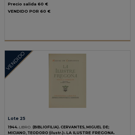
MEDICIÓN DEL MERIDIANO.
Madrid: Imp. Galo Saez, 1936. 4º
Precio salida
60 €
menor. XV + 274 p. + 5 h. Ilustr. con lám. fuera der texto. Enc. en
VENDIDO POR
60 €
media piel, nervios.
VENDIDO
Lote 25
1944.
LIBRO.
(BIBLIOFILIA).
CERVANTES, MIGUEL DE;
LA ILUSTRE FREGONA.
MICIANO, TEODORO (ilustr.):.