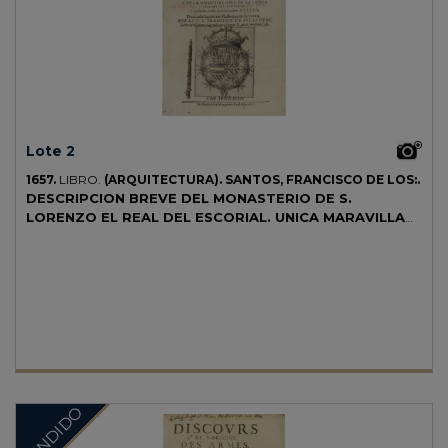
Lote 2
1657.
LIBRO.
(ARQUITECTURA).
SANTOS, FRANCISCO DE LOS:.
DESCRIPCION BREVE DEL MONASTERIO DE S.
LORENZO EL REAL DEL ESCORIAL. UNICA MARAVILLA
DEL MUNDO. FABRICA DEL PRUDENTISSIMO REY
PHILIPPO SEGUNDO (...) CON LA MAGESTUOSA OBRA
DE LA CAPILLA INSIGNE DEL PA.
Madrid: en la Imprenta Real,
1657. 4º mayor. 6 h. (inclusive portada con escudo real grabado al
cobre) + 184 fol.+ 4 h. + 1 h. Retrato de Felipe IV, firmado en plancha
"Petrus de Villafranca Sculptor Regius delineavit et sculpsit, Matriti,
1657". 10 láminas, 9 a doble página, todas grabadas al cobre por el
mismo artista y una de ellas fechada en 1654. Ex-libris manuscrito
tachado en la portada. Alguna sombra de óxido. Encuadernación
original de la época en plena piel, cortes pintados, planos rozados.
VENDIDO
CCPB 42842-6. Palau 300550. Primera edición.