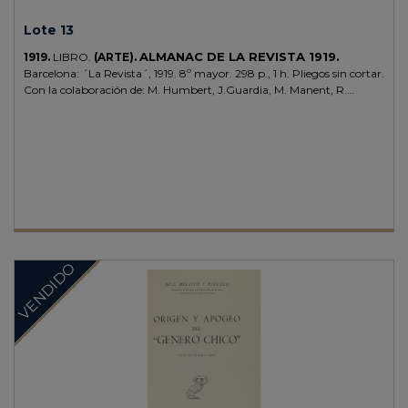
Lote 13
ALMANAC DE LA REVISTA 1919.
1919.
LIBRO.
(ARTE).
Barcelona: ´La Revista´, 1919. 8º mayor. 298 p., 1 h. Pliegos sin cortar.
Con la colaboración de: M. Humbert, J.Guardia, M. Manent, R.
Canals, J.V. Foix, I. Nonell, J. Vayreda, etc. Profusamente ilustrado.
Enc. en tela reciente, tejuelo, conserva las cubiertas originales.
VENDIDO