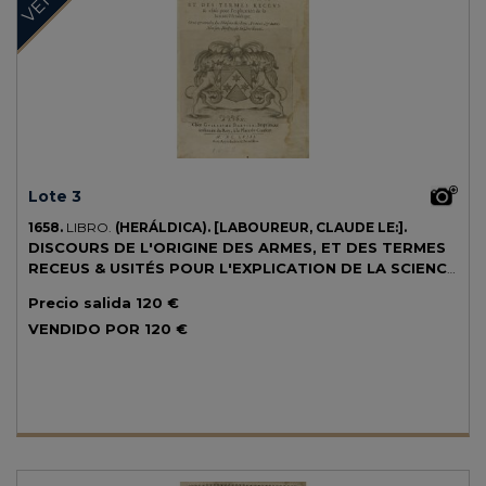
Lote 3
1658.
LIBRO.
(HERÁLDICA).
[LABOUREUR, CLAUDE LE:].
DISCOURS DE L'ORIGINE DES ARMES, ET DES TERMES
RECEUS & USITÉS POUR L'EXPLICATION DE LA SCIENCE
HERALDIQUE.
Lyon: Chez Guillaume Barbier, 1658. 4º menor. 236
Precio salida
120 €
p. Escudos calcográficos en el texto y otro gran escudo heráldico en la
portada. Con ex-libris manuscrito. Cerco de humedad marginal en
VENDIDO POR
120 €
las primeras pp. Enc. en pergamino con marcas de lápiz y tinta en la
guarda volante.