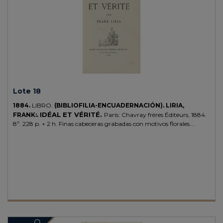
Lote 18
1884.
LIBRO.
(BIBLIOFILIA-ENCUADERNACIÓN).
LIRIA,
IDÉAL ET VÉRITÉ.
FRANK:.
Paris: Chavray frères Éditeurs, 1884.
8º. 228 p. + 2 h. Finas cabeceras grabadas con motivos florales.
Edición de 512 ejemplares. Bonita enc. en plena piel, firmada por
MENARD, hilos dorados y ruedas de puntilla en ambos planos, cantos
y cejas, nervios, lomera decorada, cortes dorados, algo rozada.