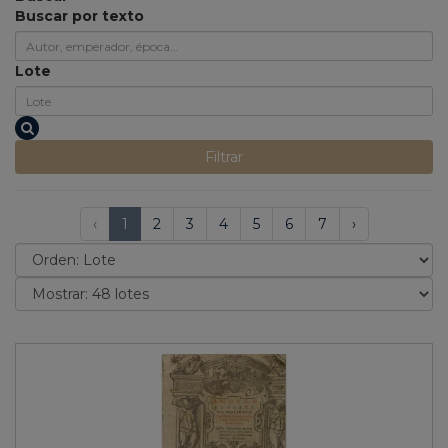
Buscar por texto
Lote
Filtrar
‹
1
2
3
4
5
6
7
›