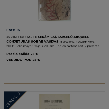
Lote 16
2008.
LIBRO.
(ARTE-CERÁMICA).
BARCELÓ, MIQUEL:.
CONJETURAS SOBRE VASIJAS.
Barcelona: Factum Arte,
2008. Folio mayor. 96 p. + 20 lám. Enc. en cartoné edit. y presentado
en una petaca de cartoné. Sin abrir, con precinto original.
Precio salida
25 €
VENDIDO POR
25 €
VENDIDO