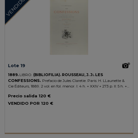
VENDIDO
Lote 19
LES
1889.
LIBRO.
(BIBLIOFILIA).
ROUSSEAU, J. J:.
CONFESSIONS.
Prefacio de Jules Claretie. Paris: H. LLaunette &
Cie Éditeurs, 1889. 2 vol. en fol. menor. I: 4 h. + XXIV + 273 p. II: 5 h. +
383 p. + 1 h. Ilustr. con 96 ilustraciones de Maurice Leloir grabadas al
Precio salida
120 €
aguafuerte por los artistas más relvantes de su momento
(Champollion, Ruet, Boulard, Mordant, etc.) Dos vol. enc. en media
VENDIDO POR
120 €
piel, puntas, cortes superiores dorados, nervios, lomera cuajada,
conserva las cubiertas y lomeras originales, firmada "Champ
Stroobants".