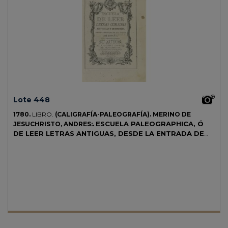
Lote 448
1780.
LIBRO.
(CALIGRAFÍA-PALEOGRAFÍA).
MERINO DE
ESCUELA PALEOGRAPHICA, Ó
JESUCHRISTO, ANDRES:.
DE LEER LETRAS ANTIGUAS, DESDE LA ENTRADA DE
LOS GODOS EN ESPAÑA, HASTA NUESTROS TIEMPOS.
Madrid: Imp. Juan Antonio Lozano, 1780. Folio. 18 h. + 443 p.
Contiene 49 lám., todas ellas grabadas por Francisco Asensio y
Mejorada, al igual que el frontispicio. Frontis decorado en orla algo
sucio, el resto bien, con el papel de hilo verjurado muy limpio. Enc. en
plena piel, nervios, tejuelo, ligeramente rozada, cortes pintados. El P.
Merino trabajó en asuntos pedagógicos, lingüísticos y religiosos, pero
donde más sobresalió fue en el campo de la paleografía. Su perfecto
conocimiento del latín, griego y árabe le llevaron a la realización de
trabajos lingüísticos muy relevantes. Escuela paleographica es el