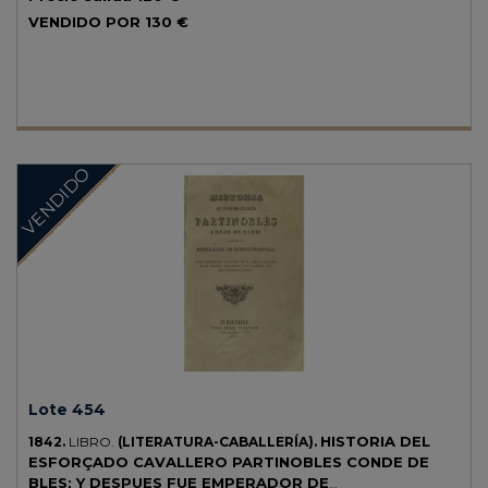
edición póstuma de sus poesías.
VENDIDO POR
130 €
VENDIDO
Lote 454
HISTORIA DEL
1842.
LIBRO.
(LITERATURA-CABALLERÍA).
ESFORÇADO CAVALLERO PARTINOBLES CONDE DE
BLES; Y DESPUES FUE EMPERADOR DE