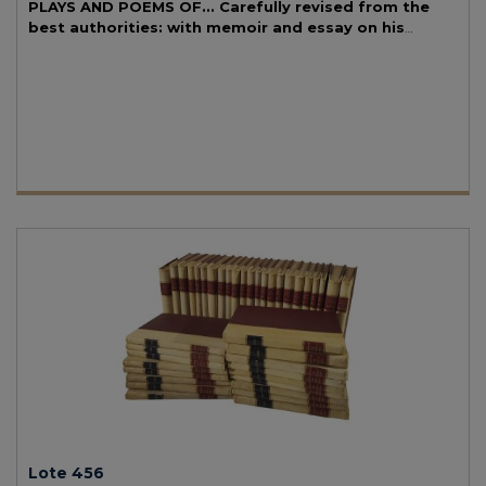
PLAYS AND POEMS OF... Carefully revised from the
best authorities: with memoir and essay on his
genius by Barry Conrwall.
London: Wm. S. Orr & Co, 1852. 2
vol. en 4º. 1440 p., con el texto a dos columnas y paginación seguida
en los dos volúmenes. Profus. ilustr. en el texto y fuera del texto por
Kenny Meadows, preside el primer vol. un retrato grabado del autor.
Dos vol. enc. en plena piel, con escudo dorado y hierros secos en
ambos planos, cortes pintados, lomos levemente rozados.
Lote 456