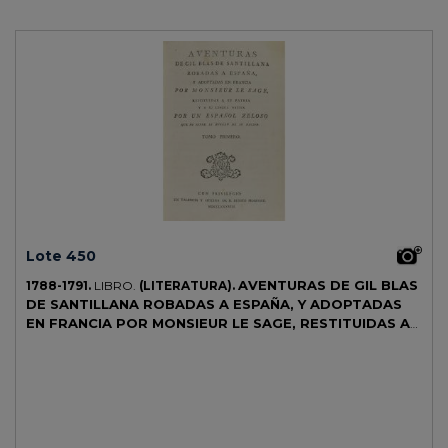
Lote 450
AVENTURAS DE GIL BLAS
1788-1791.
LIBRO.
(LITERATURA).
DE SANTILLANA ROBADAS A ESPAÑA, Y ADOPTADAS
EN FRANCIA POR MONSIEUR LE SAGE, RESTITUIDAS A
SU PATRIA Y A SU LENGUA NATIVA POR UN ESPAÑOL
ZELOSO.
Valencia: Benito Monfort, 1788-1791. 6 vol. en 8º mayor. I:
16 h. + 336 p. II: 2 h. + 283 p. III: 2 h. + 287 p. IV: 2 h. + 328 p. V: 2 h. +
344 p. VI: 3 h. (la hoja de tabla traspuesta al principio de la obra) +
208 p. Seis vol. enc. en pasta española, doble tejuelo, lomera
decorada, nervios, cortes pintados, cantos levemente rozados.