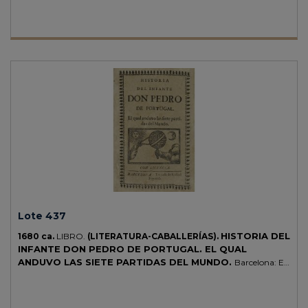
Lote 437
HISTORIA DEL
1680 ca.
LIBRO.
(LITERATURA-CABALLERÍAS).
INFANTE DON PEDRO DE PORTUGAL. EL QUAL
ANDUVO LAS SIETE PARTIDAS DEL MUNDO.
Barcelona: En
casa de Rafael Figueró. 12º. 32 p. + 1 b. Portada en orla xilográfica y
con grabado tipográfico. Enc. en cartoné reciente por Caballero.
Palau 216252. CCPB 811160-X .