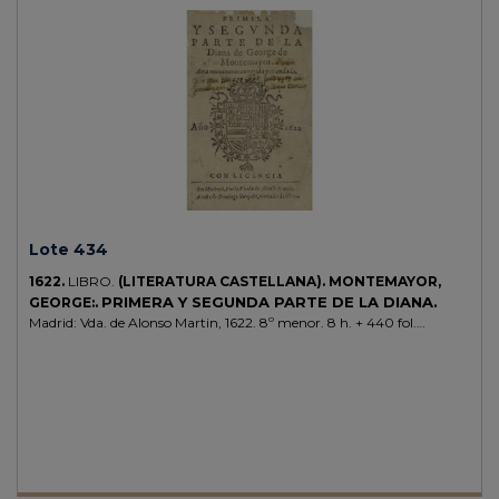
Lote 434
1622.
LIBRO.
(LITERATURA CASTELLANA).
MONTEMAYOR,
PRIMERA Y SEGUNDA PARTE DE LA DIANA.
GEORGE:.
Madrid: Vda. de Alonso Martin, 1622. 8º menor. 8 h. + 440 fol.
Portada laminada, el margen superior con levísima pérdida que no
afecta caja de texto, restauración marginal de las dos siguientes hojas.
Algún pliego ligeramente tostado. Enc. pergamino reciente, lomera
rotulada. Ex-libris. Antigua marca de posesión en la portada. Palau
177969. Novela que cuenta con muchas ediciones, hecho que
evidencia su gran influencia en la novela pastoril.