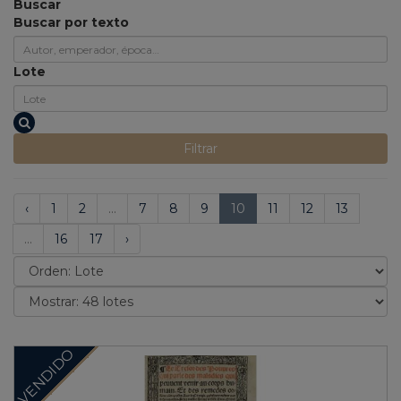
Buscar
Buscar por texto
Lote
Filtrar
‹
1
2
...
7
8
9
10
11
12
13
...
16
17
›
VENDIDO