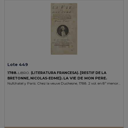
primer tratado serio de paleografía española, después de los modestos
ensayos de Rodríguez y de Terreros. PRIMERA EDICION. Palau
165667. Salva 2325.
Lote 449
1788.
LIBRO.
(LITERATURA FRANCESA).
[RESTIF DE LA
LA VIE DE MON PERE.
BRETONNE, NICOLAS-EDME]:.
Nufchatel y París: Chez la veuve Duchesne, 1788. 2 vol. en 8º menor.
I: Portada con un retrato en orla + 232 p. y 5 lám. grabadas. Sin el
frontis. II: Frontis + 222 p. + 5 lám. grabadas. Antiguo ex-libris
manuscrito. Dos vol. enc. en plena piel de época, doble tejuelo,
nervios, lomera cuajada, corte superior pintado, cantos rozados.