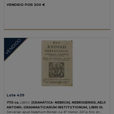
POR EL TRAYDOR GALALÓN...
Barcelona: Rafael Figaró, 1708.
VENDIDO POR
300 €
8º menor. 3 h. + 298 p. Ex-libris manuscrito en la portada y al final de
la obra. Enc. en pergamino de época. Palau 44269. CCPB 497935-4.
Existen otras ediciones del mismo año e impresor, que demuestran la
enorme popularidad del texto.
VENDIDO
Lote 439
1710 ca.
LIBRO.
(GRAMÁTICA- NEBRIJA).
NEBRISSENSIS, AELII
GRAMMATICARUM INSTITUTIONUM, LIBRI III.
ANTONII:.
Cervariae: apud Josephum Barber, s.a. 8º menor. 247 p. Enc. en