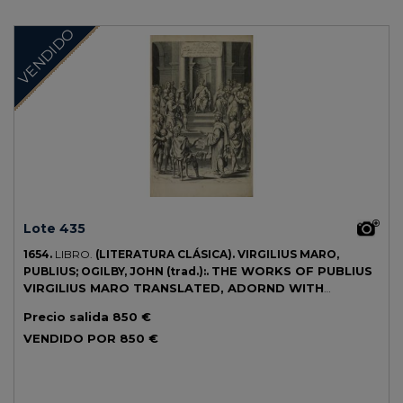
VENDIDO
Lote 435
1654.
LIBRO.
(LITERATURA CLÁSICA).
VIRGILIUS MARO,
THE WORKS OF PUBLIUS
PUBLIUS; OGILBY, JOHN (trad.):.
VIRGILIUS MARO TRANSLATED, ADORND WITH
SCULPTURE, AND ILLUSTRATED WITH ANNOTATIONS
Precio salida
850 €
BY...
London: Printed by Thomas Warren, 1654. Gran folio. Retrato
VENDIDO POR
850 €
grabado del traductor + Frontis grabado + portada a dos tintas + 4 h.
+ 586 p. Ilustr., además de los citados, con 97 grabados en el texto, un
mapa a doble página (en cartivana), cabeceras , capitales y cules-de-
lampe también grabados. Ejemplar limpio, con todos sus márgenes