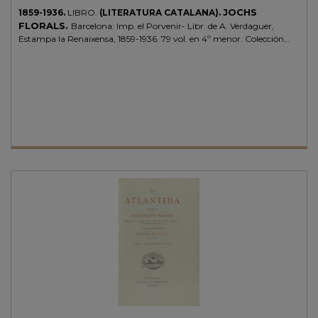
JOCHS
1859-1936.
LIBRO.
(LITERATURA CATALANA).
FLORALS.
Barcelona: Imp. el Porvenir- Libr. de A. Verdaguer,
Estampa la Renaixensa, 1859-1936. 79 vol. en 4º menor. Colección
completa de todo lo publicado desde su restauración en 1859,
sucesivos hasta 1936. Entre 100 y 160 p. cada vol. Encuadernación
uniforme para todos los vol. en medio pergamino, doble tejuelo, corte
superior dorado. Alguno moteado de óxido pero en general buena
colección de gran presencia y conservación.