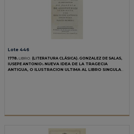
Lote 446
1778.
LIBRO.
(LITERATURA CLÁSICA).
GONZALEZ DE SALAS,
NUEVA IDEA DE LA TRAGECIA
IUSEPE ANTONIO:.
ANTIGUA, O ILUSTRACION ULTIMA AL LIBRO SINGULAR
DE POETICA DE ARISTOTELES STAGIRITA.
Madrid:
Antonio de Sancha, 1778. 8º. Frontis grabado + 12 h. + 311 p. + 1 lám.
[Sigue:] ID.: TRAGEDIA PRACTICA I OBSERVACIONES, QUE
DEBEN PRECEDER A LA TRAGEDIA ESPAÑOLA INTITULADA: LAS
TROIANAS. Id. 2 h. +280 p. + 2 h. + 1 lám. Enc. en media piel, planos
de cartoné, cortes pintados.