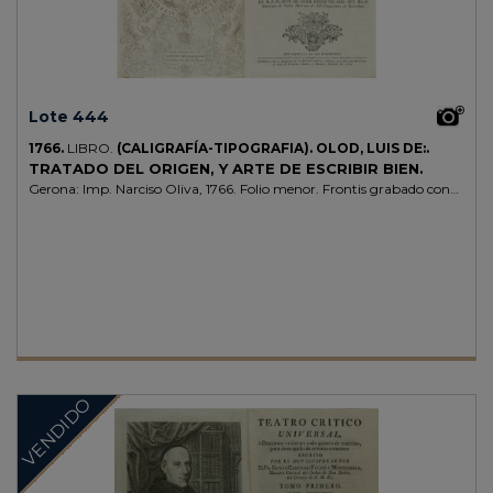
Lote 444
1766.
LIBRO.
(CALIGRAFÍA-TIPOGRAFIA).
OLOD, LUIS DE:.
TRATADO DEL ORIGEN, Y ARTE DE ESCRIBIR BIEN.
Gerona: Imp. Narciso Oliva, 1766. Folio menor. Frontis grabado con
retrato del autor y un retrato grabado del rey sobre la dedicatoria + 6
h. + 136 p. + 24 lám. grabadas. Dos hojas desprendidas pero
completo. Enc. en pergamino de época. El autor era fraile capuchino,
y redactó la obra durante varios años y estando en diversos
conventos, cuando la publica tiene el cargo de Bibliotecario en el Real
Convento de Santa Madrona de Barcelona. Contiene normas
gramaticales y de abreviaturas, describe los instrumentos necesarios
para una buena escritura, y da varias fórmulas para la fabricación de
tintas, para escribir, sombrear, dibujar, imprimir y grabar, de colores,
e invisibles. Todas las láminas están grabadas al cobre por Joan
VENDIDO
Petroschi en Roma. Enc. en pergamino. Palau 201092, primera
edición.