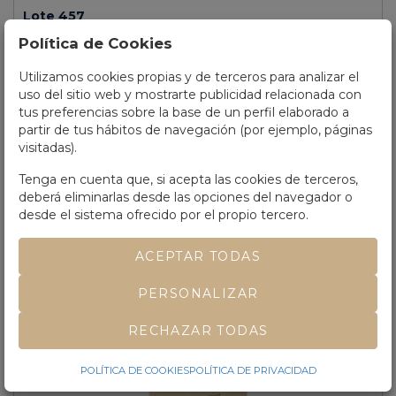
Lote 457
Política de Cookies
1878.
LIBRO.
(LITERATURA CATALANA).
VERDAGUER,
LA ATLANTIDA.
JACINTO:.
Trad. castellana per Melcior de Palau.
Barcelona: Estampa Jaime Jepús, 1878. 8º mayor. 345 p. + 1 h. Bellas
Utilizamos cookies propias y de terceros para analizar el
cabeceras, capitales y culs-de-lampe. Papel de hilo exprofeso y con la
uso del sitio web y mostrarte publicidad relacionada con
filigrana ´Atlantida´. Bonita enc. en tela edit. estampada, rozada.
tus preferencias sobre la base de un perfil elaborado a
Primera edición bilingüe y primera con el texto definitivo revisado y
partir de tus hábitos de navegación (por ejemplo, páginas
supervisado por el propio autor. Anteriormente y sin permiso se
visitadas).
había publicado el texto dentro de la revista l'Aureneta de Buenos
Aires (1877), y primeramente en los Jochs Florals, año XIX (1877).
Tenga en cuenta que, si acepta las cookies de terceros,
deberá eliminarlas desde las opciones del navegador o
desde el sistema ofrecido por el propio tercero.
VENDIDO
ACEPTAR TODAS
PERSONALIZAR
RECHAZAR TODAS
POLÍTICA DE COOKIES
POLÍTICA DE PRIVACIDAD