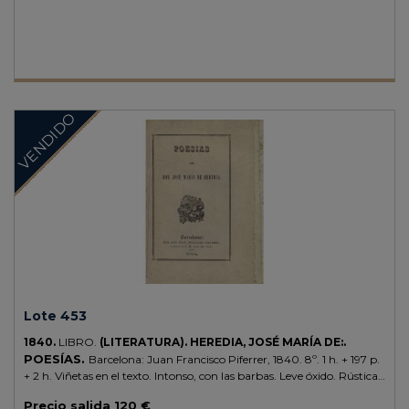
VENDIDO
Lote 453
1840.
LIBRO.
(LITERATURA).
HEREDIA, JOSÉ MARÍA DE:.
POESÍAS.
Barcelona: Juan Francisco Piferrer, 1840. 8º. 1 h. + 197 p.
+ 2 h. Viñetas en el texto. Intonso, con las barbas. Leve óxido. Rústica
editorial. El poeta cubano José María de Heredia está considerado el
Precio salida
120 €
iniciador del romanticismo en latinoamérica. Esta es la primera