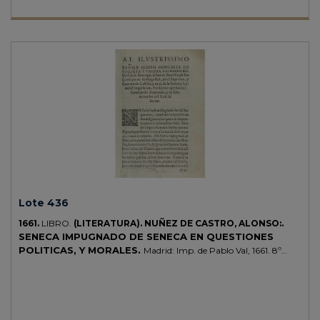
y en buen papel verjurado y filigrana. Apostillas marginales. Enc. en
plena piel de época, planos muy rozados, lomera craquelada, cajo
anterior sesgado y práctiamente desprendido, cortes pintados,
antigua etiqueta en el plano anterior con el núm. 138. Primera
edición de la traducción al inglés de la obra de Virgilio.
Lote 436
1661.
LIBRO.
(LITERATURA).
NUÑEZ DE CASTRO, ALONSO:.
SENECA IMPUGNADO DE SENECA EN QUESTIONES
POLITICAS, Y MORALES.
Madrid: Imp. de Pablo Val, 1661. 8º
mayor. 15 h. + 252 p. + 13 h. (de 14, falta la última). Portada
remontada y a1 remarginada. Cabeceras, capitales y culs-de-lampe
xilografiadas. Texto con apostillas marginales. Enc. en pasta española,
nervios, tejuelo, cortes pintados, planos rozados. CCPB 33902-4.