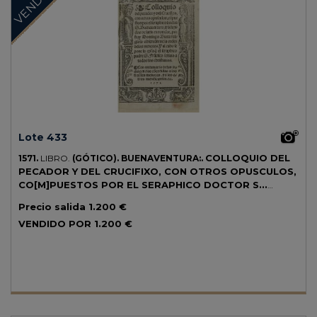
VENDIDO
Lote 433
COLLOQUIO DEL
1571.
LIBRO.
(GÓTICO).
BUENAVENTURA:.
PECADOR Y DEL CRUCIFIXO, CON OTROS OPUSCULOS,
CO[M]PUESTOS POR EL SERAPHICO DOCTOR S...
Çaragoça: Imp. Pedro Bernuz, 1571. 8º menor. 8 h. + 153 fol. + 1 h.
Precio salida
1.200 €
Tipografía gótica. Portada en orla xilográfica, capitales y marca
tipográfica al final xilográficas. Varios grabados xilográficos Texto con
VENDIDO POR
1.200 €
apostillas marginales. Finos taladros restaurados, remarginaciones en
las primeras y últimas hojas, cuadernillos procedentes de otro
ejemplar. Enc. en pergamino, lomera rotulada. Palau 290207. CCPB
3666-8.