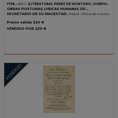
1736.
LIBRO.
(LITERATURA).
PEREZ DE MONTORO, JOSEPH:.
OBRAS POSTUMAS LYRICAS HUMANAS DE...
SECRETARIO DE SU MAGESTAD.
Madrid: Oficina de Antonio
Marin, 1732. 2 vol. en 8º mayor. I: 12 p. + 468 p. + 9 h. II:2 h. + 458 p. +
Precio salida
220 €
9 h. Las dos portadas a dos tintas y en orlas xilográficas. Dos vol. enc.
en pergamino de época, con reparación en el lomo del primer vol.
VENDIDO POR
220 €
Impresión nítida sobre buen papel. Palau 221678. CCPB 58372-3 y
58373-1.
VENDIDO