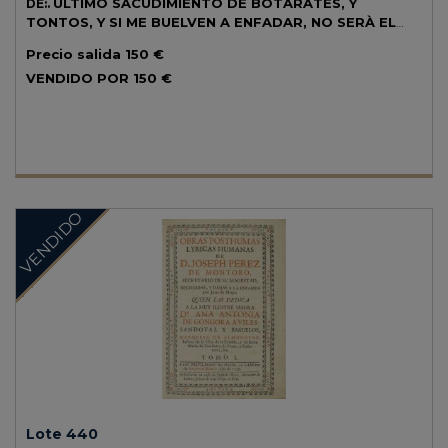
ULTIMO SACUDIMIENTO DE BOTARATES, Y
DE:.
TONTOS, Y SI ME BUELVEN A ENFADAR, NO SERÀ EL
ULTIMO. ES CARTA CIRCULAR DE...
Madrid: Imp. Antonio
Precio salida
150 €
Marin, 1730 (en la aprobación). 8º mayor. 4 h. + 27 h. Portada en orla
xilográfica. Capitales y cabecera xilográficos. Enc. en media piel
VENDIDO POR
150 €
reciente. Palau 337531. CCPB 134958-9.
VENDIDO
Lote 440