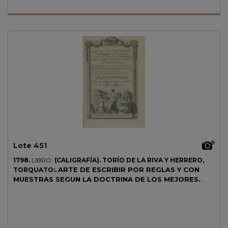
Colección sin el último volumen, de esta cuidada edición valenciana.
Palau 136299.
Lote 451
1798.
LIBRO.
(CALIGRAFÍA).
TORÍO DE LA RIVA Y HERRERO,
ARTE DE ESCRIBIR POR REGLAS Y CON
TORQUATO:.
MUESTRAS SEGUN LA DOCTRINA DE LOS MEJORES.
AUTORES ANTIGUOS y modernos, extrangeros y
nacionales.
Madrid: Imp. Joaquin Ibarra, 1798. 8º mayor. Frontis
grabado + XXVIII + 418 p. + 1 h. y 58 lám. grabadas , fuera del texto.
Señal de óxido. Alguna marca de lápiz. Enc. en pasta española,
tejuelo, cortes pintados, planos rozados.