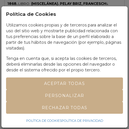
1868.
LIBRO.
(MISCELÁNEA).
PELAY BRIZ, FRANCESCH:.
CALENDARI CATALÁ DEL ANY 1868, ESCRIT PELS MES
Política de Cookies
CONEGUTS ESCRIPTORS Y POÉTAS CATALANS,
MALLORQUINS Y VALENCIANS...
Barcelona: Joan Roca y Bros
Utilizamos cookies propias y de terceros para analizar el
editor, 1868. 8º menor. 143 p. Manchas de humedad. Enc. en cartoné
uso del sitio web y mostrarte publicidad relacionada con
reciente, papel al agua, tejuelo. Marca manuscrita de antiguo
propietario en la portada.
tus preferencias sobre la base de un perfil elaborado a
partir de tus hábitos de navegación (por ejemplo, páginas
visitadas).
Tenga en cuenta que, si acepta las cookies de terceros,
deberá eliminarlas desde las opciones del navegador o
desde el sistema ofrecido por el propio tercero.
ACEPTAR TODAS
PERSONALIZAR
RECHAZAR TODAS
POLÍTICA DE COOKIES
POLÍTICA DE PRIVACIDAD