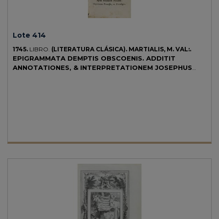
Lote 414
1745.
LIBRO.
(LITERATURA CLÁSICA).
MARTIALIS, M. VAL:.
EPIGRAMMATA DEMPTIS OBSCOENIS. ADDITIT
ANNOTATIONES, & INTERPRETATIONEM JOSEPHUS
JUVENCIUS.
Venetiis: Apud Nicolaum Pezzana, 1745. 8º menor. 5
h. + 685 p. + 13 h. Cabecera xilográfica. Enc. en pergamino de época,
lomera rotulada. Completa edición de los epigramas del poeta
romano con los comentarios de J. Juvencius.