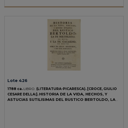
Lote 426
1788 ca.
LIBRO.
(LITERATURA-PICARESCA).
[CROCE, GIULIO
HISTORIA DE LA VIDA, HECHOS, Y
CESARE DELLA:].
ASTUCIAS SUTILISIMAS DEL RUSTICO BERTOLDO, LA
DE BERTOLDINO, SU HIJO, Y LA DE CACASENO, SU
NIETO.
Barcelona: Imp. Vda. Piferrer, s.a. 8º menor. 3 h. + 293 p. + 5
h. Frontis grabado y xilografías a plana completa a lo largo de la
obra. Sombra de óxido. antiguo ex-libris manuscrito en la portada, y
otro de etiqueta. Enc. en pergamino reciente, lomera rotulada. Palau