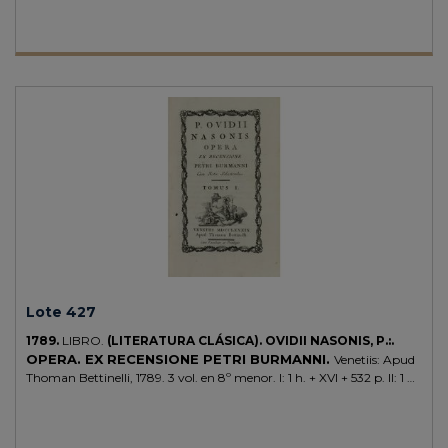
no colaciona esta edición. CCPB 959151-6. Croce publicó su primer
Bertoldo en 1606 y poco después añadió la continuación sobre su hijo
Bertoldino; el Abate Adriano Banchieri publicó además otra
continuación acerca del nieto, Cacaseno. Se suelen ofrecer juntas.
Lote 427
1789.
LIBRO.
(LITERATURA CLÁSICA).
OVIDII NASONIS, P.:.
OPERA. EX RECENSIONE PETRI BURMANNI.
Venetiis: Apud
Thoman Bettinelli, 1789. 3 vol. en 8º menor. I: 1 h. + XVI + 532 p. II: 1 h.
+ 655 p. III: Portada + 583 p. (aunque con las pp. 553 en adelante
traspuestas al principio del volumen). Portadas en orla, con grabado
tipográfico. Tres vol. enc. en media piel y puntas, de época, planos de