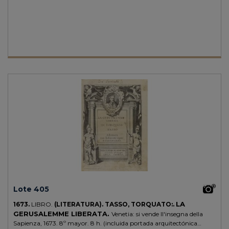
libris manuscrito "Jose Santos Moreno". Enc. en pergamino de época,
lomera rotulada. Palau 244335.
Lote 405
LA
1673.
LIBRO.
(LITERATURA).
TASSO, TORQUATO:.
GERUSALEMME LIBERATA.
Venetia: si vende ll'insegna della
Sapienza, 1673. 8º mayor. 8 h. (incluida portada arquitectónica