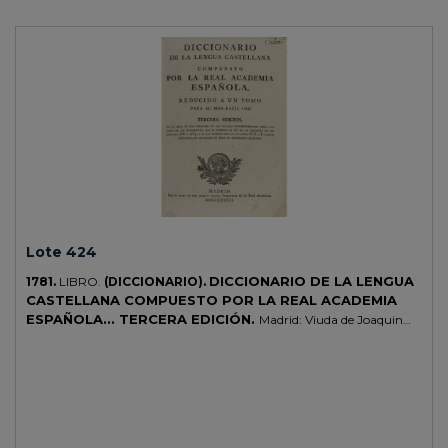
Lote 424
DICCIONARIO DE LA LENGUA
1781.
LIBRO.
(DICCIONARIO).
CASTELLANA COMPUESTO POR LA REAL ACADEMIA
ESPAÑOLA... TERCERA EDICIÓN.
Madrid: Viuda de Joaquin
Ibarra, 1781. Folio . 4 h. + 867 p. a tres columnas. Leve señal de óxido y
algún cerco de humedad marginal. Enc. en pasta española, muy
rozada, cantos y lomera con pequeñas pérdidas de piel, tejuelo,
nervios, florones, cortes pintados.