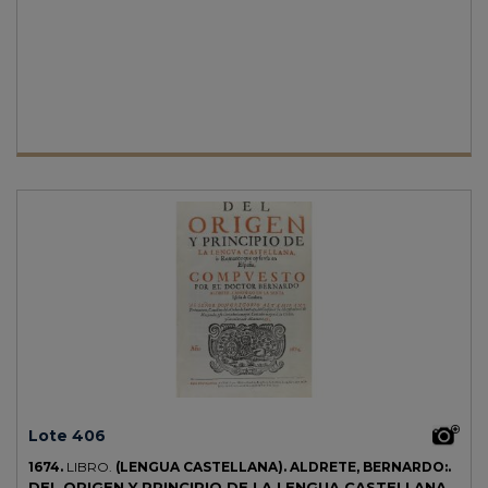
grabada y retrato en medallón) + 243 p. Cabeceras, capitales y culs-
de-lampe xilográficos. Contiene 20 grabados calcográficos a plena
página, con anagrama de una T dentro de O, en el texto. Leve señal
de óxido y suciedad. Enc. en media piel del s. XIX, planos de cartoné
papel al agua.
Lote 406
1674.
LIBRO.
(LENGUA CASTELLANA).
ALDRETE, BERNARDO:.
DEL ORIGEN Y PRINCIPIO DE LA LENGUA CASTELLANA,