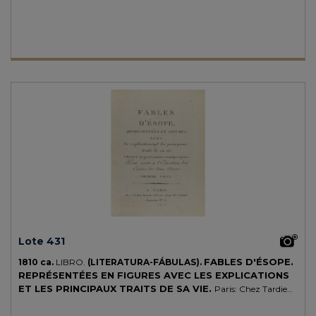
cartone papel algua, cortes pintados, tejuelo, muy bonita.
Lote 431
FABLES D'ÉSOPE.
1810 ca.
LIBRO.
(LITERATURA-FÁBULAS).
REPRÉSENTÉES EN FIGURES AVEC LES EXPLICATIONS
ET LES PRINCIPAUX TRAITS DE SA VIE.
Paris: Chez Tardieu
Denesle, s.a. (1810 ca.) 4º. 145 fol. (de los que de 1 a 17 van paginados y
sigue la numeración foliada). Dos partes enc. juntas con la foliación