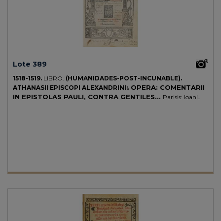
Lote 389
1518-1519.
LIBRO.
(HUMANIDADES-POST-INCUNABLE).
OPERA: COMENTARII
ATHANASII EPISCOPI ALEXANDRINI:.
IN EPISTOLAS PAULI, CONTRA GENTILES...
Parisis: Ioani
Parui, 1518. Folio menor. 6 h. (incluida portada en orla xilográfica y a
dos tintas) + CCLV fol. + 1 b. de separación [Sigue:] CONTRA
GENTILES... Id., 1519. 65 h. Texto a línea tirada, con apostillas
marginales y capitales xilográficas. Antigua señal manuscrita en la
portada. Enc. en media piel y puntas, s. XX. Contiene toda la obra de
Atanasio (comentarios a las cartas del Apóstol Pablo y tratados
contra gentiles, de la encarnación, contra el arrianismo, etc.) Edición
de París fechada en 1518 y 1519. Estos textos tuvieron una influencia
muy profunda en Erasmo.