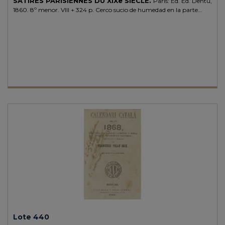
SATIRES PARISIENNES DU XIXe SIÈCLE.
Paris: Ed. Ed. Dentu,
1860. 8º menor. VIII + 324 p. Cerco sucio de humedad en la parte
inferior y señal de óxido. Enc. de época en media piel, tejuelo, corte
superior dorado. Ejemplar enriquecido con una carta manuscrita y
firmada por el autor, sobre papel azul, de fecha 1856. Ex-libris de C. de
Mandre.
Lote 440