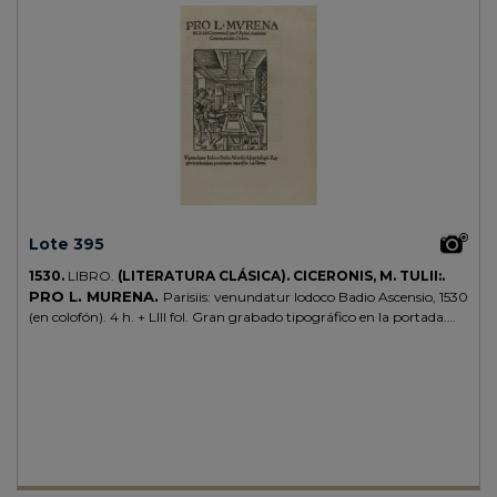
Lote 395
1530.
LIBRO.
(LITERATURA CLÁSICA).
CICERONIS, M. TULII:.
PRO L. MURENA.
Parisiis: venundatur Iodoco Badio Ascensio, 1530
(en colofón). 4 h. + LIII fol. Gran grabado tipográfico en la portada.
Capitales xilográficas. Apostillas marginales. Leve moteado de óxido.
Enc. en cartoné moderno ilustr. CCPB 361716-5, sólo indica 4
ejemplares en bibliotecas públicas españolas.