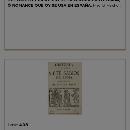
Ò ROMANCE QUE OY SE USA EN ESPAÑA.
Madrid: Melchor
Sanchez, 1674. 4º mayor. 4 h. + 89 fol. + 1 h. Portada a dos tintas con
grabado xilográfico. [Sigue:] COVARRUVVIAS OROZCO,
SEBASTIAN DE: PARTE PRIMERA DEL TESORO DE LA LENGUA...
id. 6 h. + 274 fol. + 1 h. [Sigue:] PARTE SEGUNDA DEL TESORO... Id.,
1673. 213 fol. + 3 h. Textos a dos columnas. Algo corto de márgenes,
sin afectar caja de texto. Enc. en un vol. en pasta española, con
reparaciones, puntas rozadas, nervios, cabezada superior
semidesprendida, cortes jaspeados. CCPB 42695-4. Palau 64214, se
trata de la segunda edición, preferida por los estudiosos porque
incluye la obra de Aldrete y los comentarios de Noydens.
Lote 408