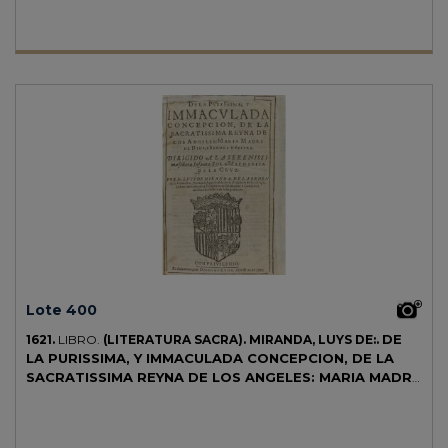
CCPB.
Lote 400
DE
1621.
LIBRO.
(LITERATURA SACRA).
MIRANDA, LUYS DE:.
LA PURISSIMA, Y IMMACULADA CONCEPCION, DE LA
SACRATISSIMA REYNA DE LOS ANGELES: MARIA MADRE
DE DIOS, Y SEÑORA NUESTRA.
Salamanca: Diego de Cusio,
1621. 8º mayor. 8 h. + 744 p. + 10 h. Portada con escudo xilográfico
grabado. Texto con apostillas marginales. Cabeceras y capitales