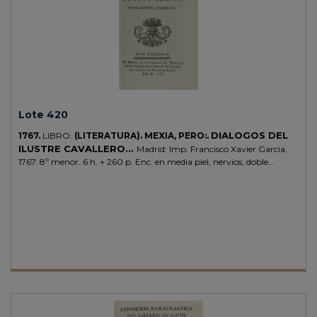
Lote 420
DIALOGOS DEL
1767.
LIBRO.
(LITERATURA).
MEXIA, PERO:.
ILUSTRE CAVALLERO...
Madrid: Imp. Francisco Xavier Garcia,
1767. 8º menor. 6 h. + 260 p. Enc. en media piel, nervios, doble
tejuelo. Interesante obra humanista que contiene específicamente un
texto sobre gastronomía: Coloquio del convite I y II, en el primero se
introducen cinco caballeros que acuerdan comer otro día en casa de
uno de ellos, y convidan a un docto hombre, llamado el Maestro
Velazquez. Palau 167365: "lo de 8ª edición no es exacto. Esta edición
era corriente pero hoy escasea". Aguilar Piñal 4321. CCPB 63518-9.