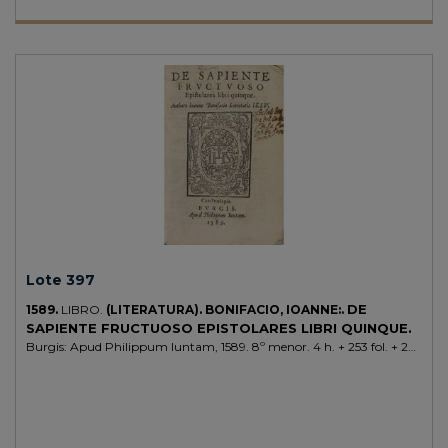
Lote 397
DE
1589.
LIBRO.
(LITERATURA).
BONIFACIO, IOANNE:.
SAPIENTE FRUCTUOSO EPISTOLARES LIBRI QUINQUE.
Burgis: Apud Philippum Iuntam, 1589. 8º menor. 4 h. + 253 fol. + 20
h. Apostillas marginales. Pequeña falta de papel en la esquina del fol.
88, sin afectar caja de texto. Falsas cubiertas de papel al agua, con las
hojas de guardas reaprovechadas de un gótico a dos tintas. Grabado
xilográfico en la portada, con antigua anotación manuscrita. Palau
32622, Primera edición de esta colección de cartas del jesuíta. No en