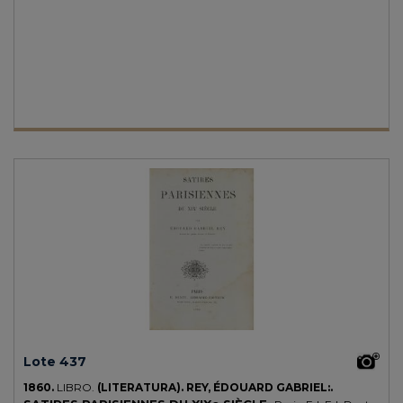
decoración de catedral, rozada. Ex-libris manuscrito y de etiqueta.
Palau 278228. CCPB 687513-0.
Lote 437
1860.
LIBRO.
(LITERATURA).
REY, ÉDOUARD GABRIEL:.