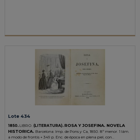
seguida aunque segunda parte con portada propia. Ilustr. con
grabados a media página y uno a modo de frontis a plena página,
texto en plancha. Enc. en cartoné de época, planos muy rozados,
tejuelo. Muy bonita edición, cuidada, impresa sobre buen papel.
Lote 434
ROSA Y JOSEFINA. NOVELA
1850.
LIBRO.
(LITERATURA).
HISTORICA.
Barcelona: Imp. de Pons y Ca, 1850. 8º menor. 1 lám.
a modo de frontis + 349 p. Enc. de época en plena piel, con