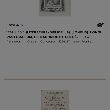
Lote 416
LONGI
1754.
LIBRO.
(LITERATURA- BIBLIOFILIA).
[LONGUS]:.
PASTORALIUM, DE DAPHNIDE ET CHLOË.
Lutetiae
Parisiorum: In Gratiam Curiosorum, 1754. 8º mayor. Frontis
grabado + 175 p. + 29 gabados, fuera de texto. Todos los grabados
dibujados por Coypel y grabados por B. Audran, también el frontis.
Cabeceras y culs-de-lampe con ornamentos de Cochin, a partir de los
dibujos de C. Eisen y S. Fokke. Texto bilingüe en griego y latín. Buen
papel de hilo, portada a dos tintas. Enc. de época en plena piel,
cantos, lomera cuajada, tejuelo, cortes pintados. Tres ex-libris
heráldicos, en la guarda una nota manuscrita reproduce la reseña de
Brunet (III/1156), donde indica que se tiraron sólo 125 ejemplares.