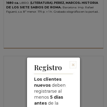
HISTORIA
1680 ca.
LIBRO.
(LITERATURA).
PEREZ, MARCOS:.
DE LOS SIETE SABIOS DE ROMA.
Barcelona: Imp. Rafael
Figueró, s.a. 8º menor. 179 p. + 1 h. Grabado xilográfico en la portada.
Algún error de paginación y leve cerco de humedad. Ex-libris. Enc. en
cartoné moderno, tejuelo. CCPB 404151-8, apunta como fecha
probable de impresión 1700 aunque creemos que es algo anterior
por los taladros que presentan los bojs de la xilografía. Palau y Vindel
también equivocan el año de edición, lo sitúan demasiado tarde, en
1750, obviando que la actividad de los Figueró (padre e hijo) va de
1669 al 1722. El lenguaje es claramente arcaizante y existen varias
tiradas en diferentes imprentas que atestiguan una gran demanda
de la literatura de cordel .
×
Registro
Los clientes
nuevos
deben
registrarse al
menos
5 días
antes
de la