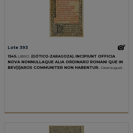
Lote 393
INCIPIUNT OFFICIA
1545.
LIBRO.
(GÓTICO-ZARAGOZA).
NOVA NONNULLAQUE ALIA ORDINARIJ ROMANI QUE IN
BEV[I]ARIJS COMMUNITER NON HABENTUR.
Cesarauguste
[Zaragoza]: Didaci Hernandez, 1545 (en colofón). 12º. XLIIII fol. (Sign.:
a-e8, f4). Falto del fol. I original; el recto de este folio, que contenía la
portada y el inicio del texto, ha sido restituido con un facsímil
manuscrito antiguo, con algún error de copia («breuarijs» por
«breuiarijs», v.g.); en cambio, falta el texto correspondiente al verso
(fol. Iv), con laguna desde el final de la «Lectio prima» hasta el inicio de
la segunda lección del oficio «de expectatione beate Virginis». Escrito a
renglón seguido. 24 líneas, excepto fol. Ir, de 21. Portada con orla
tipográfica. Capitales xilográficas decoradas. Iniciales en negro y rojo.
Encuadernación en pergamino que situamos en el s. XVIII, momento
en el que con toda probabilidad fue añadido el facsímil de fol. I. Leves
manchas de humedad y algún agujero que no afectan a la lectura.