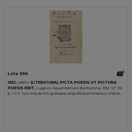
Lote 396
PICTA POESIS UT PICTURA
1552.
LIBRO.
(LITERATURA).
POESIS ERIT.
Lugduni: Apud Mathiam Bonhomme, 1552. 12º. 116
p. + 2 h. Con más de 100 grabados xilográficos en el texto y viñetas.
Grabado tipográfico en la portada. Tipografía itálica, griega y
romana. Alguna antigua reparación, finísima galería en las dos
primeras hojas. Enc. en plena piel de época, nervios, tejuelo, lomera
cuajada, cantos dorados y cortes jaspeados. Cajos rozados. PRIMERA
EDICIÓN de este libro de emblemas. Brunet IV, 634, indica que la
obra es buscada por sus grabados .