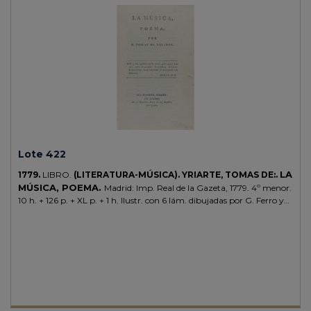
Lote 422
LA
1779.
LIBRO.
(LITERATURA-MÚSICA).
YRIARTE, TOMAS DE:.
MÚSICA, POEMA.
Madrid: Imp. Real de la Gazeta, 1779. 4º menor.
10 h. + 126 p. + XL p. + 1 h. Ilustr. con 6 lám. dibujadas por G. Ferro y
grabadas por M. S. Carmona. Enc. en plena piel, ruedas doradas en
ambos planos, tejuelo, cortes dorados. Leve rozadura en la parte
superior de la lomera. Ligera señal de óxido. PRIMERA EDICIÓN de
este poema dividido en cinco cantos, un verdadero ensayo sobre la
música y su uso en la sociedad. CCPB 60745-2. Palau 121147.