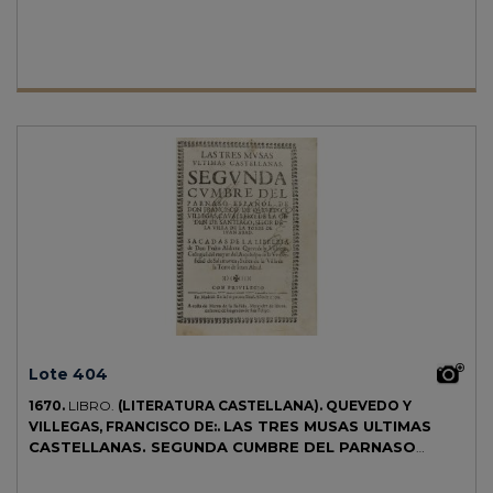
xilográficas. Portada remarginada, muy ligera señal de óxido, algo
corto de márgenes. Enc. en pasta española, tejuelo, cortes pintados.
Primera edición. CCPB 33425-1. Palau 172148.
Lote 404
1670.
LIBRO.
(LITERATURA CASTELLANA).
QUEVEDO Y
LAS TRES MUSAS ULTIMAS
VILLEGAS, FRANCISCO DE:.
CASTELLANAS. SEGUNDA CUMBRE DEL PARNASO
ESPAÑOL.
Madrid: Imp. Real, 1670. 8º mayor. Portada en orla
xilográfica + 6 h. + 358 p.+ 4 h. + 3 grabados por Marcos Orozco. Ex-