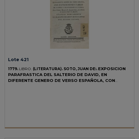
Lote 421
EXPOSICION
1779.
LIBRO.
(LITERATURA).
SOTO, JUAN DE:.
PARAFRASTICA DEL SALTERIO DE DAVID, EN
DIFERENTE GENERO DE VERSO ESPAÑOLA, CON
EXPOSICIONES VARIAS DE VARIOS Y GRAVISIMOS
AUTORES.
Madrid: Joachin Ibarra, 1779. 4º menor. Portada + XXII
p. + 668 p. [Sigue:] ALABANZAS DE DIOS Y DE SUS SANTOS, CON
ALUSION A LOS CANTICOS DE LA IGLESIA... 3 h. + 133 p. Finísima
galería en el margen superior de las hh. finales y cerco de humedad
marginal, ligera señal de óxido. Enc. en pasta española, con algunas
peladuras en los planos, nervios, cortes pintados.