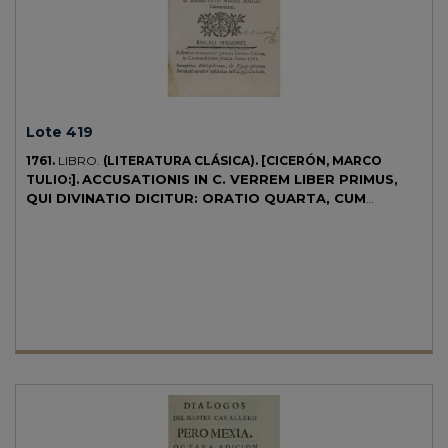
Lote 419
1761.
LIBRO.
(LITERATURA CLÁSICA).
[CICERÓN, MARCO
ACCUSATIONIS IN C. VERREM LIBER PRIMUS,
TULIO:].
QUI DIVINATIO DICITUR: ORATIO QUARTA, CUM
INTERPRETATIONE HISPANA.
Valentiae: Exudebat Joseph
Thomas Lucas, 1761. 8º menor. 8 h. + 195 p. Texto a dos columnas,
biblingüe. Capitales y cabeceras xilográficas. Enc. en pergamino de
época.