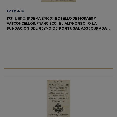
Lote 410
1731.
LIBRO.
(POEMA ÉPICO).
BOTELLO DE MORÀES Y
EL ALPHONSO, O LA
VASCONCELLOS, FRANCISCO:.
FUNDACION DEL REYNO DE PORTUGAL ASSEGURADA Y
PERFECTA EN LA CONQUISTA DE ELYSIA.
Salmanca: Imp.
Antonio Joseph Villagordo, 1731. 8º mayor. 8 h. + 283 p. + 2 h.
Portada en orla xilográfica. Enc. en pergamino de época, mareado y
con falta en la lomera, semidesprendido. Palau 33686. CCPB
202308-3.