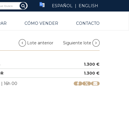
ESPAÑOL
|
ENGLISH
RAR
CÓMO VENDER
CONTACTO
Lote anterior
Siguiente lote
a
1.300 €
OR
1.300 €
 | 16h 00