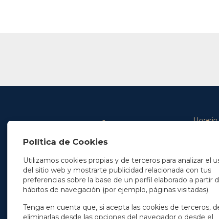
Horario
De lunes 
Política de Cookies
De 9.00 
En Madrid
y de 14.3
+34 91 077 32 36
Utilizamos cookies propias y de terceros para analizar el u
info@soleryllach.com
Viernes:
del sitio web y mostrarte publicidad relacionada con tus
De 8.30 
preferencias sobre la base de un perfil elaborado a partir 
En Barcelona
hábitos de navegación (por ejemplo, páginas visitadas).
Beethoven 13
08021 Barcelona
+34 93 201 87 33
Tenga en cuenta que, si acepta las cookies de terceros, d
info@soleryllach.com
eliminarlas desde las opciones del navegador o desde el