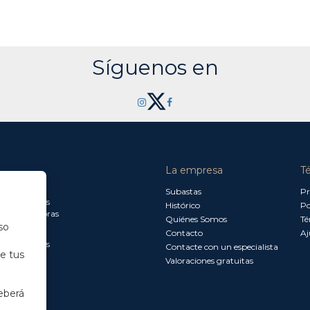
Síguenos en
La empresa
T
a jueves:
Subastas
Pr
a 13.30 horas
Histórico
Po
0 a 18.00 horas
Quiénes Somos
Té
so
Contacto
Aj
a 15.00 horas
Contacte con un especialista
de tus
Valoraciones gratuitas
eberá