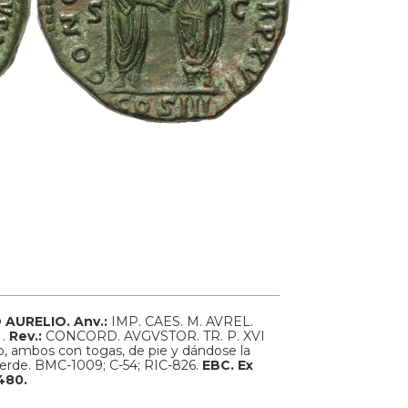
 AURELIO.
Anv.:
IMP. CAES. M. AVREL.
 .
Rev.:
CONCORD. AVGVSTOR. TR. P. XVI
ro, ambos con togas, de pie y dándose la
verde.
BMC-1009; C-54; RIC-826.
EBC. Ex
480.