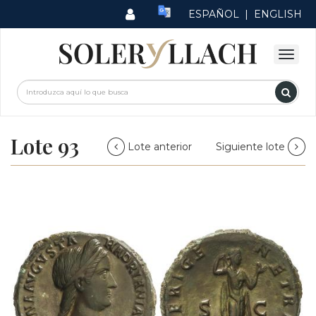
ESPAÑOL
|
ENGLISH
Lote 93
Lote anterior
Siguiente lote