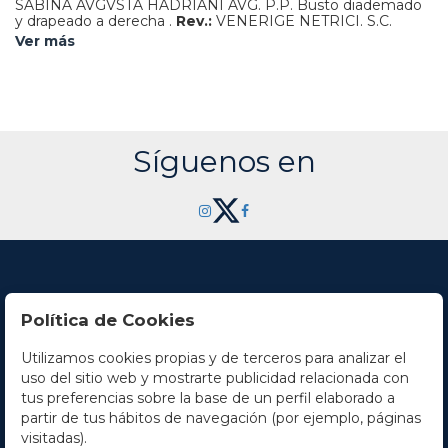
SABINA AVGVSTA HADRIANI AVG. P.P. Busto diademado
y drapeado a derecha .
Rev.:
VENERIGE NETRICI. S.C.
Venus estante con velo y manzana a derecha.
26,50 grs.
AE.
Ver más
(Algo realzada). Pátina.
BMC-1883; C-74; RIC-1035.
EBC-. Ex
Lanz Numismatik 162 - 06 junio 2016, n. 272.
Síguenos en
Política de Cookies
Utilizamos cookies propias y de terceros para analizar el
Contacto
uso del sitio web y mostrarte publicidad relacionada con
tus preferencias sobre la base de un perfil elaborado a
Horario
partir de tus hábitos de navegación (por ejemplo, páginas
visitadas).
La empresa