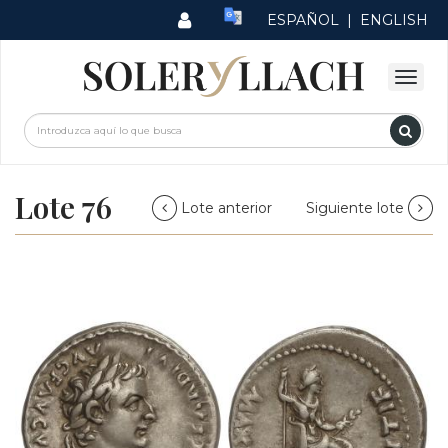
ESPAÑOL
|
ENGLISH
Lote 76
Lote anterior
Siguiente lote