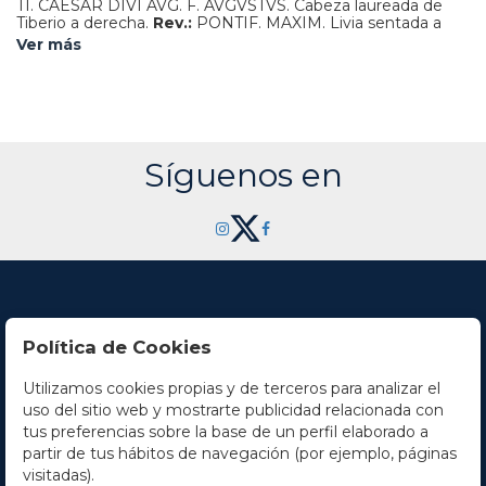
TI. CAESAR DIVI AVG. F. AVGVSTVS. Cabeza laureada de
Tiberio a derecha.
Rev.:
PONTIF. MAXIM. Livia sentada a
derecha en silla ornamentada.
3,82 grs.
AR.
C-16; RIC-30;
Ver más
BMC-48.
MBC+/MBC.
Síguenos en
Política de Cookies
Utilizamos cookies propias y de terceros para analizar el
Contacto
uso del sitio web y mostrarte publicidad relacionada con
tus preferencias sobre la base de un perfil elaborado a
Horario
partir de tus hábitos de navegación (por ejemplo, páginas
visitadas).
La empresa