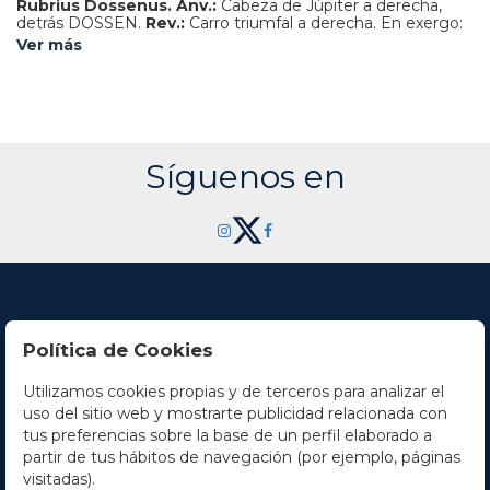
Rubrius Dossenus.
Anv.:
Cabeza de Júpiter a derecha,
detrás DOSSEN.
Rev.:
Carro triumfal a derecha. En exergo:
L. RVBRI.
4,15 grs.
AR.
(Cuño oxidado en reverso).
BMC-
Ver más
2448; Cal-1232; Craw-348/1; FFC-1091; Se-1.
MBC+.
Síguenos en
Política de Cookies
Utilizamos cookies propias y de terceros para analizar el
Contacto
uso del sitio web y mostrarte publicidad relacionada con
tus preferencias sobre la base de un perfil elaborado a
Horario
partir de tus hábitos de navegación (por ejemplo, páginas
visitadas).
La empresa