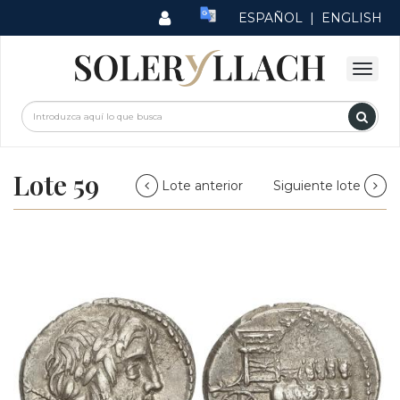
ESPAÑOL
|
ENGLISH
Lote 59
Lote anterior
Siguiente lote