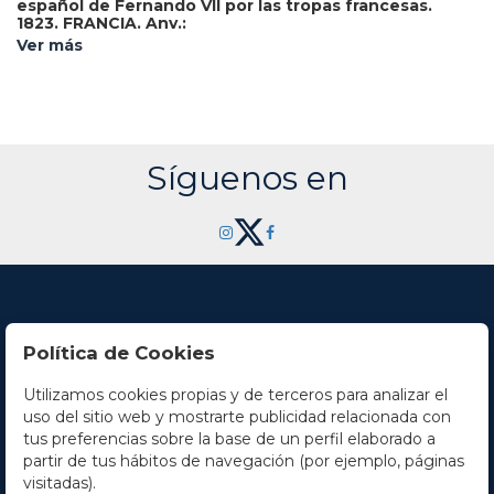
español de Fernando VII por las tropas francesas.
1823.
FRANCIA.
Anv.:
LVDOVICVS.XVIII.FRANC.ET.NAV.REX. Busto de Luis XVIII a
Ver más
derecha.
Rev.:
ARMIS GALLIAE VIRTVTE DVCIS. En
exergo: A. FURCRE REBELLIONIS HISPANIA LIBERATA.
Alegoría de Francia defendiendo a la alegoría de España de
la barbarie.
AE.
Ø 50 mm. Grabador: Gayrard.
MUY ESCASA.
SC-.
Síguenos en
Política de Cookies
Utilizamos cookies propias y de terceros para analizar el
Contacto
uso del sitio web y mostrarte publicidad relacionada con
tus preferencias sobre la base de un perfil elaborado a
Horario
partir de tus hábitos de navegación (por ejemplo, páginas
visitadas).
La empresa