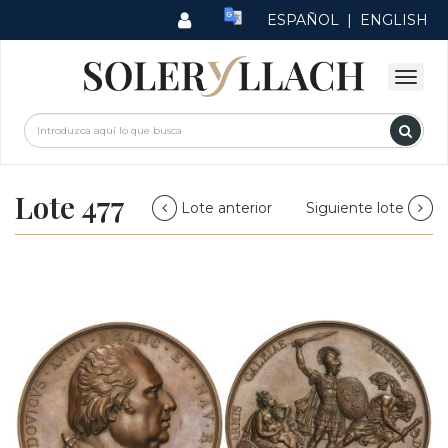
ESPAÑOL
|
ENGLISH
Lote 477
Lote anterior
Siguiente lote