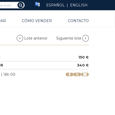
ESPAÑOL
|
ENGLISH
RAR
CÓMO VENDER
CONTACTO
Lote anterior
Siguiente lote
a
150 €
OR
340 €
 | 16h 00