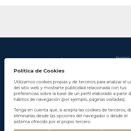
Horario
De lunes 
Política de Cookies
De 9.00 
En Madrid
y de 14.3
+34 91 077 32 36
Utilizamos cookies propias y de terceros para analizar el u
info@soleryllach.com
Viernes:
del sitio web y mostrarte publicidad relacionada con tus
De 8.30 
preferencias sobre la base de un perfil elaborado a partir 
En Barcelona
hábitos de navegación (por ejemplo, páginas visitadas).
Beethoven 13
08021 Barcelona
+34 93 201 87 33
Tenga en cuenta que, si acepta las cookies de terceros, d
info@soleryllach.com
eliminarlas desde las opciones del navegador o desde el
sistema ofrecido por el propio tercero.