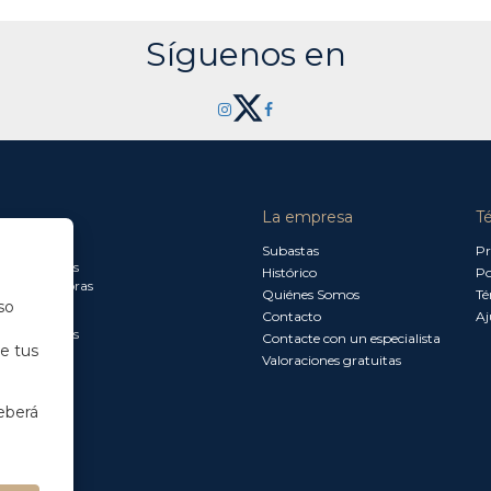
Síguenos en
La empresa
T
a jueves:
Subastas
Pr
a 13.30 horas
Histórico
Po
0 a 18.00 horas
Quiénes Somos
Té
so
Contacto
Aj
a 15.00 horas
Contacte con un especialista
de tus
Valoraciones gratuitas
eberá