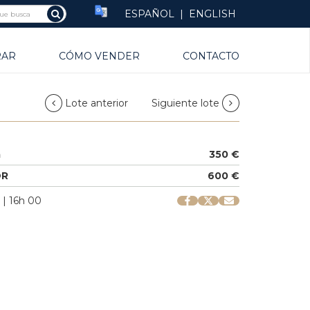
ESPAÑOL
|
ENGLISH
RAR
CÓMO VENDER
CONTACTO
Lote anterior
Siguiente lote
a
350 €
OR
600 €
 | 16h 00