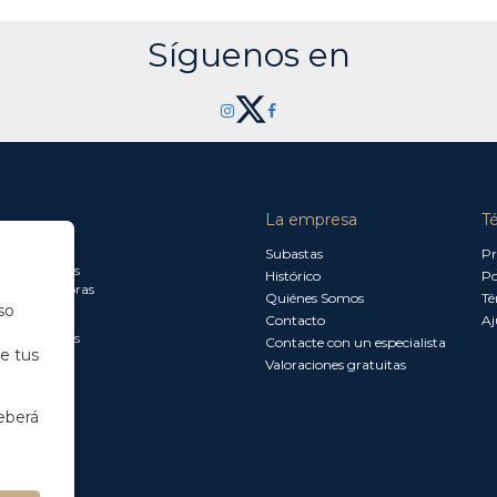
Síguenos en
La empresa
T
a jueves:
Subastas
Pr
a 13.30 horas
Histórico
Po
0 a 18.00 horas
Quiénes Somos
Té
so
Contacto
Aj
a 15.00 horas
Contacte con un especialista
de tus
Valoraciones gratuitas
eberá