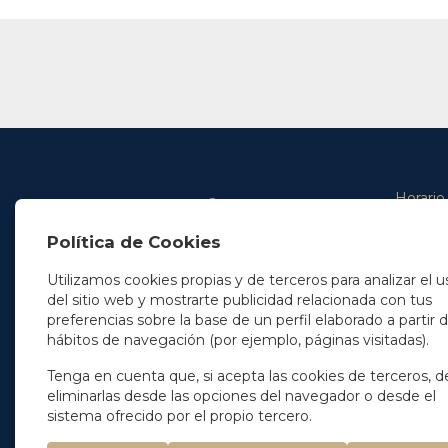
Horario
De lunes 
Política de Cookies
De 9.00 
En Madrid
y de 14.3
+34 91 077 32 36
Utilizamos cookies propias y de terceros para analizar el u
info@soleryllach.com
Viernes:
del sitio web y mostrarte publicidad relacionada con tus
De 8.30 
preferencias sobre la base de un perfil elaborado a partir 
En Barcelona
hábitos de navegación (por ejemplo, páginas visitadas).
Beethoven 13
08021 Barcelona
+34 93 201 87 33
Tenga en cuenta que, si acepta las cookies de terceros, d
info@soleryllach.com
eliminarlas desde las opciones del navegador o desde el
sistema ofrecido por el propio tercero.