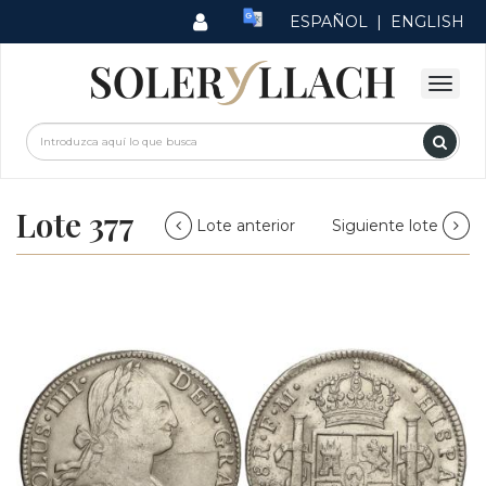
ESPAÑOL
|
ENGLISH
Lote 377
Lote anterior
Siguiente lote