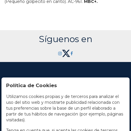
(Pequeño golpecito en canto).
AC-961.
MBC+.
Síguenos en
Política de Cookies
Utilizamos cookies propias y de terceros para analizar el
Contacto
uso del sitio web y mostrarte publicidad relacionada con
tus preferencias sobre la base de un perfil elaborado a
Horario
partir de tus hábitos de navegación (por ejemplo, páginas
visitadas).
La empresa
Tenga en cuenta que, si acepta las cookies de terceros,