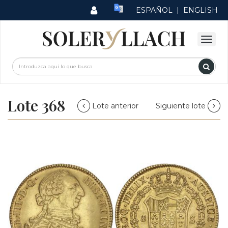
ESPAÑOL
|
ENGLISH
Lote 368
Lote anterior
Siguiente lote