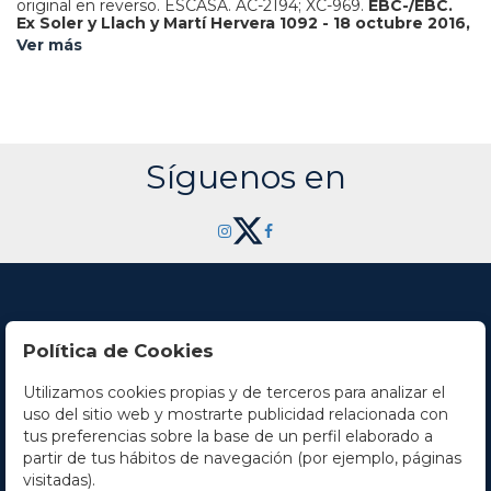
original en reverso.
ESCASA.
AC-2194; XC-969.
EBC-/EBC.
Ex Soler y Llach y Martí Hervera 1092 - 18 octubre 2016,
n. 613.
Ver más
Síguenos en
Política de Cookies
Utilizamos cookies propias y de terceros para analizar el
Contacto
uso del sitio web y mostrarte publicidad relacionada con
tus preferencias sobre la base de un perfil elaborado a
Horario
partir de tus hábitos de navegación (por ejemplo, páginas
visitadas).
La empresa