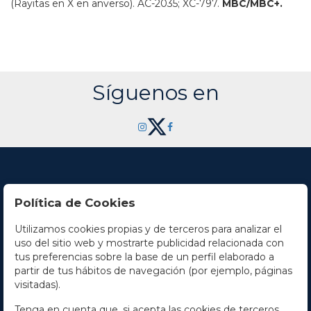
(Rayitas en X en anverso).
AC-2035; XC-797.
MBC/MBC+.
Síguenos en
Política de Cookies
Utilizamos cookies propias y de terceros para analizar el
Contacto
uso del sitio web y mostrarte publicidad relacionada con
tus preferencias sobre la base de un perfil elaborado a
Horario
partir de tus hábitos de navegación (por ejemplo, páginas
visitadas).
La empresa
Tenga en cuenta que, si acepta las cookies de terceros,