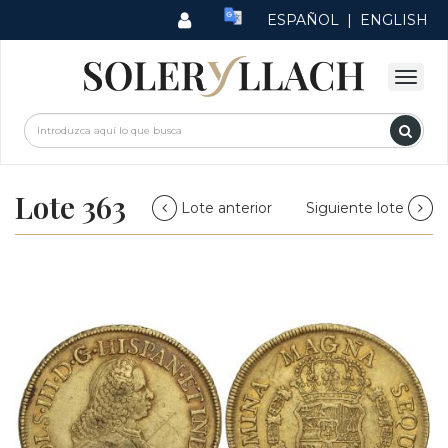
ESPAÑOL
|
ENGLISH
Lote 363
Lote anterior
Siguiente lote