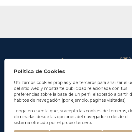
Horario
De lunes 
Política de Cookies
De 9.00 
En Madrid
y de 14.3
+34 91 077 32 36
Utilizamos cookies propias y de terceros para analizar el u
info@soleryllach.com
Viernes:
del sitio web y mostrarte publicidad relacionada con tus
De 8.30 
preferencias sobre la base de un perfil elaborado a partir 
En Barcelona
hábitos de navegación (por ejemplo, páginas visitadas).
Beethoven 13
08021 Barcelona
+34 93 201 87 33
Tenga en cuenta que, si acepta las cookies de terceros, d
info@soleryllach.com
eliminarlas desde las opciones del navegador o desde el
sistema ofrecido por el propio tercero.