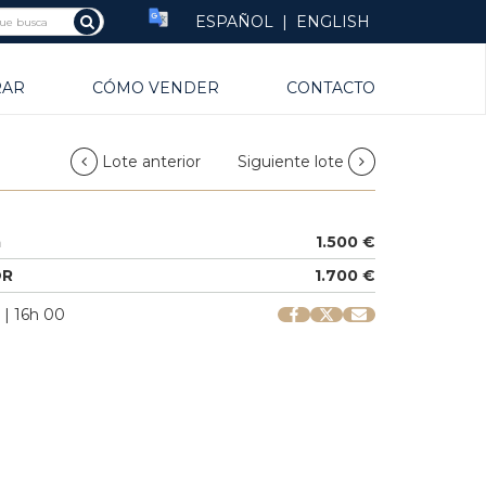
ESPAÑOL
|
ENGLISH
RAR
CÓMO VENDER
CONTACTO
Lote anterior
Siguiente lote
a
1.500 €
OR
1.700 €
 | 16h 00