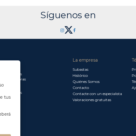
Síguenos en
La empresa
T
a jueves:
Subastas
Pr
a 13.30 horas
Histórico
Po
0 a 18.00 horas
Quiénes Somos
Té
so
Contacto
Aj
a 15.00 horas
Contacte con un especialista
de tus
Valoraciones gratuitas
eberá