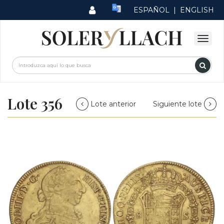
ESPAÑOL
|
ENGLISH
Lote 356
Lote anterior
Siguiente lote