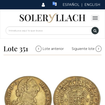
ESPAÑOL
|
ENGLISH
Lote 351
Lote anterior
Siguiente lote