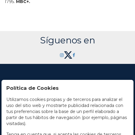
1795.
MBC+.
Síguenos en
Política de Cookies
Utilizamos cookies propias y de terceros para analizar el
Contacto
uso del sitio web y mostrarte publicidad relacionada con
tus preferencias sobre la base de un perfil elaborado a
Horario
partir de tus hábitos de navegación (por ejemplo, páginas
visitadas).
La empresa
Tenga en cuenta que, si acepta las cookies de terceros,