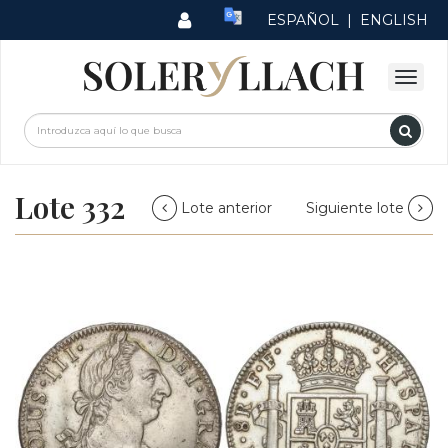
ESPAÑOL
|
ENGLISH
Lote 332
Lote anterior
Siguiente lote