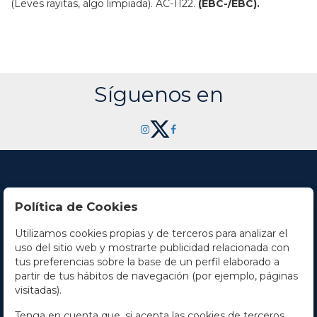
(Leves rayitas, algo limpiada).
AC-1122.
(EBC-/EBC).
Síguenos en
Política de Cookies
Utilizamos cookies propias y de terceros para analizar el
Contacto
uso del sitio web y mostrarte publicidad relacionada con
tus preferencias sobre la base de un perfil elaborado a
Horario
partir de tus hábitos de navegación (por ejemplo, páginas
visitadas).
La empresa
Tenga en cuenta que, si acepta las cookies de terceros,