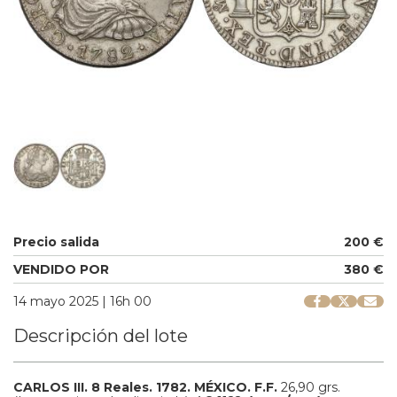
Precio salida
200 €
VENDIDO POR
380 €
14 mayo 2025 | 16h 00
Descripción del lote
CARLOS III.
8 Reales.
1782.
MÉXICO.
F.F.
26,90 grs.