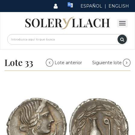
ESPAÑOL
|
ENGLISH
Lote 33
Lote anterior
Siguiente lote