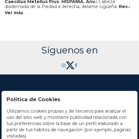
Caecilius Metellus Pius. HISPANIA.
Anv.:
Cabeza
diademada de la Piedad a derecha, delante cigüeña.
Rev.:
Praeferículo y lituo. En exergo: IMPER, todo dentro de
Ver más
corona de laurel.
3,87 grs.
AR.
Bonita ligera pátina con leves
restos de brillo original.
BMC-47; Cal-290; Craw-374; Se-44.
EBC-/MBC+.
Síguenos en
Política de Cookies
Utilizamos cookies propias y de terceros para analizar el
Contacto
uso del sitio web y mostrarte publicidad relacionada con
tus preferencias sobre la base de un perfil elaborado a
Horario
partir de tus hábitos de navegación (por ejemplo, páginas
visitadas).
La empresa