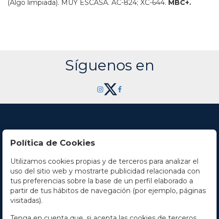
(Algo limpiada).
MUY ESCASA.
AC-824; XC-644.
MBC+.
Síguenos en
Política de Cookies
Utilizamos cookies propias y de terceros para analizar el
Contacto
uso del sitio web y mostrarte publicidad relacionada con
tus preferencias sobre la base de un perfil elaborado a
Horario
partir de tus hábitos de navegación (por ejemplo, páginas
visitadas).
La empresa
Tenga en cuenta que, si acepta las cookies de terceros,