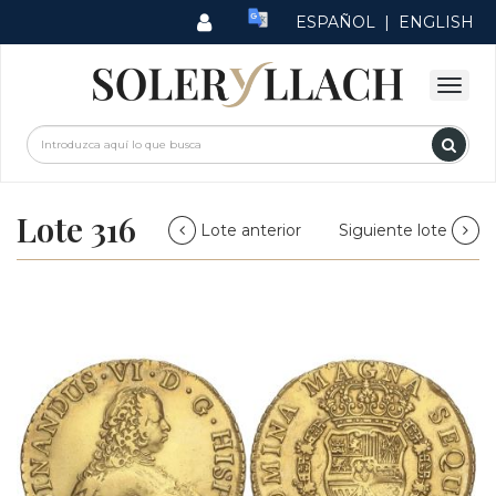
ESPAÑOL
|
ENGLISH
Lote 316
Lote anterior
Siguiente lote