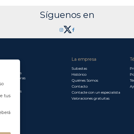
Síguenos en
La empresa
T
a jueves:
Subastas
Pr
a 13.30 horas
Histórico
Po
0 a 18.00 horas
Quiénes Somos
Té
so
Contacto
Aj
a 15.00 horas
Contacte con un especialista
de tus
Valoraciones gratuitas
eberá