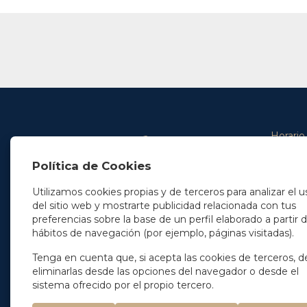
Horario
De lunes 
Política de Cookies
De 9.00 
En Madrid
y de 14.3
+34 91 077 32 36
Utilizamos cookies propias y de terceros para analizar el u
info@soleryllach.com
Viernes:
del sitio web y mostrarte publicidad relacionada con tus
De 8.30 
preferencias sobre la base de un perfil elaborado a partir 
En Barcelona
hábitos de navegación (por ejemplo, páginas visitadas).
Beethoven 13
08021 Barcelona
+34 93 201 87 33
Tenga en cuenta que, si acepta las cookies de terceros, d
info@soleryllach.com
eliminarlas desde las opciones del navegador o desde el
sistema ofrecido por el propio tercero.