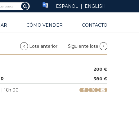
ESPAÑOL
|
ENGLISH
RAR
CÓMO VENDER
CONTACTO
Lote anterior
Siguiente lote
a
200 €
OR
380 €
 | 16h 00