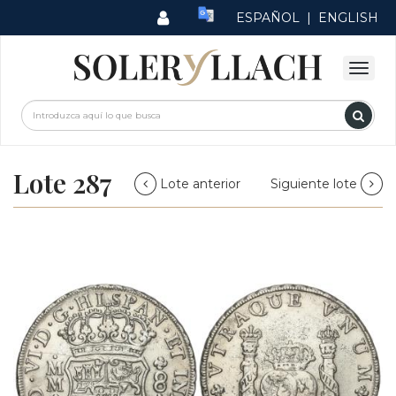
ESPAÑOL
|
ENGLISH
Lote 287
Lote anterior
Siguiente lote