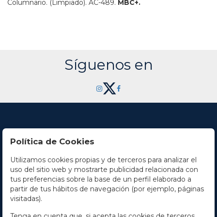
Columnario. (Limpiado).
AC-489.
MBC+.
Síguenos en
Política de Cookies
Utilizamos cookies propias y de terceros para analizar el
Contacto
uso del sitio web y mostrarte publicidad relacionada con
tus preferencias sobre la base de un perfil elaborado a
Horario
partir de tus hábitos de navegación (por ejemplo, páginas
visitadas).
La empresa
Tenga en cuenta que, si acepta las cookies de terceros,